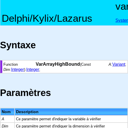
va
Delphi/Kylix/Lazarus
Syste
Syntaxe
VarArrayHighBound
Variant
Function
(Const
A
:
;
Integer
Integer
Dim
:
):
;
Paramètres
Nom
Description
A
Ce paramètre permet d'indiquer la variable à vérifier
Dim
Ce paramètre permet d'indiquer la dimension à vérifier