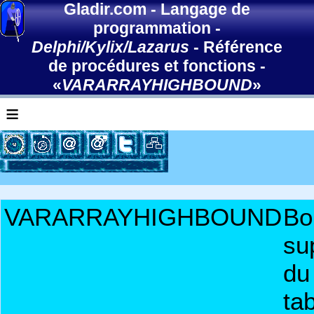
Gladir.com
-
Langage de
programmation
-
Delphi/Kylix/Lazarus
-
Référence
de procédures et fonctions
-
«
VARARRAYHIGHBOUND
»
≡
VARARRAYHIGHBOUND
Bo
su
du
ta