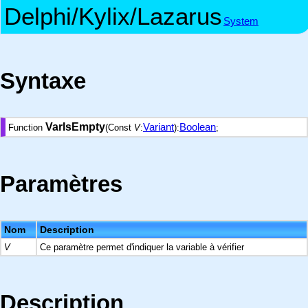
Delphi/Kylix/Lazarus
System
Syntaxe
VarIsEmpty
Variant
Boolean
Function
(Const
V
:
):
;
Paramètres
Nom
Description
V
Ce paramètre permet d'indiquer la variable à vérifier
Description