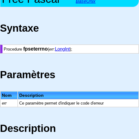
BaseUnix
Syntaxe
fpseterrno
LongInt
Procedure
(
err
:
);
Paramètres
Nom
Description
err
Ce paramètre permet d'indiquer le code d'erreur
Description