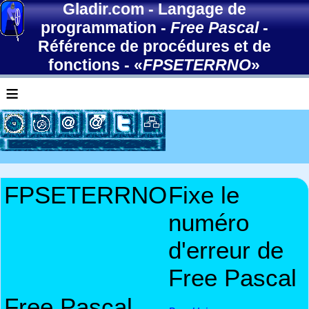
Gladir.com
-
Langage de
programmation
-
Free Pascal
-
Référence de procédures et de
fonctions
- «
FPSETERRNO
»
≡
FPSETERRNO
Fixe le
numéro
d'erreur de
Free Pascal
Free Pascal