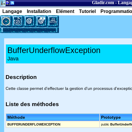
Gladir.com
-
Langag
Langage
Installation
Elément
Tutoriel
Programmati
BufferUnderflowException
Java
Description
Cette classe permet d'effectuer la gestion d'un processus d'except
Liste des méthodes
Méthode
Prototype
BUFFERUNDERFLOWEXCEPTION
public
BufferUnderf