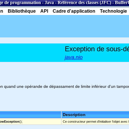
e de programmation
-
Java
-
Référence des classes (
JFC
)
-
Buffer
on
Bibliothèque
API
Cadre d'application
Technologie
Exception de sous-
java.nio
ion quand une opérande de dépassament de limite inférieur d'un tampon
Description
lowException
();
Ce constructeur permet d'initialiser l'objet avec