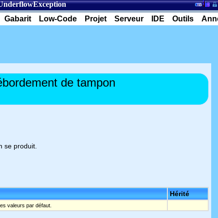
UnderflowException
Gabarit
Low-Code
Projet
Serveur
IDE
Outils
Ann
débordement de tampon
 se produit.
Hérité
 les valeurs par défaut.