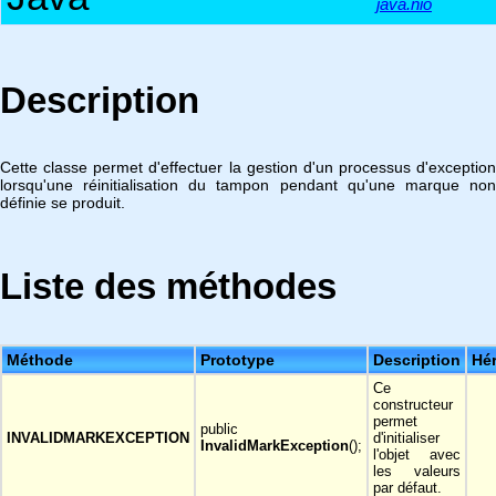
java.nio
Description
Cette classe permet d'effectuer la gestion d'un processus d'exception
lorsqu'une réinitialisation du tampon pendant qu'une marque non
définie se produit.
Liste des méthodes
Méthode
Prototype
Description
Hér
Ce
constructeur
permet
public
INVALIDMARKEXCEPTION
d'initialiser
InvalidMarkException
();
l'objet avec
les valeurs
par défaut.