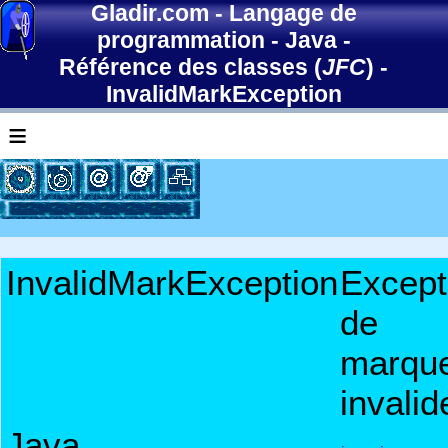
Gladir.com
-
Langage de
programmation
-
Java
-
Référence des classes (
JFC
)
-
InvalidMarkException
≡
InvalidMarkException
Except
de
marqu
invalid
Java