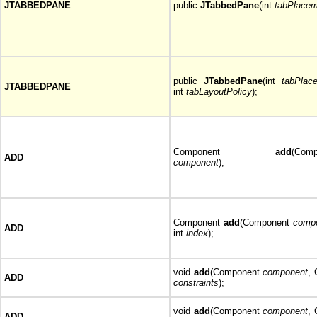
JTABBEDPANE
public
JTabbedPane
(int
tabPlacem
public
JTabbedPane
(int
tabPlac
JTABBEDPANE
int
tabLayoutPolicy
);
Component
add
(Comp
ADD
component
);
Component
add
(Component
comp
ADD
int
index
);
void
add
(Component
component
, 
ADD
constraints
);
void
add
(Component
component
, 
ADD