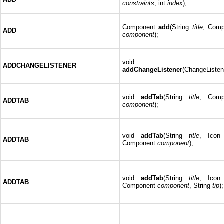
constraints
, int
index
);
Component
add
(String
title
, Comp
ADD
component
);
void
ADDCHANGELISTENER
addChangeListener
(ChangeListe
void
addTab
(String
title
, Comp
ADDTAB
component
);
void
addTab
(String
title
, Ico
ADDTAB
Component
component
);
void
addTab
(String
title
, Ico
ADDTAB
Component
component
, String
tip
);