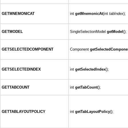
GETMNEMONICAT
int
getMnemonicAt
(int
tabIndex
);
GETMODEL
SingleSelectionModel
getModel
();
GETSELECTEDCOMPONENT
Component
getSelectedCompone
GETSELECTEDINDEX
int
getSelectedIndex
();
GETTABCOUNT
int
getTabCount
();
GETTABLAYOUTPOLICY
int
getTabLayoutPolicy
();