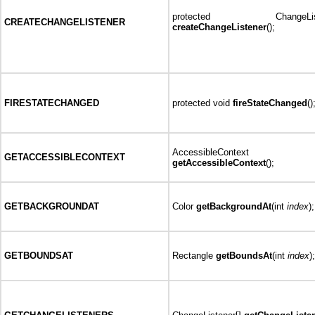
protected ChangeList
CREATECHANGELISTENER
createChangeListener
();
FIRESTATECHANGED
protected void
fireStateChanged
()
AccessibleContext
GETACCESSIBLECONTEXT
getAccessibleContext
();
GETBACKGROUNDAT
Color
getBackgroundAt
(int
index
);
GETBOUNDSAT
Rectangle
getBoundsAt
(int
index
);