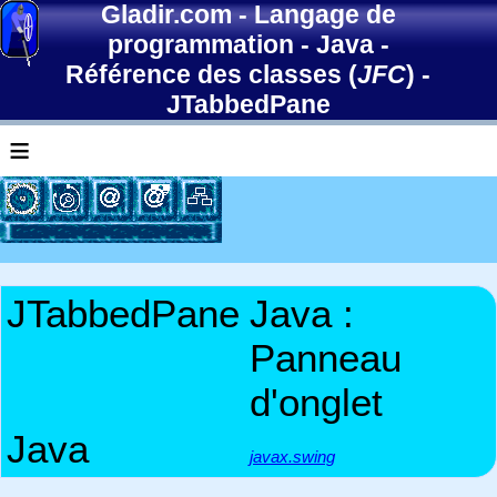
Gladir.com
-
Langage de
programmation
-
Java
-
Référence des classes (
JFC
)
-
JTabbedPane
≡
JTabbedPane
Java :
Panneau
d'onglet
Java
javax.swing