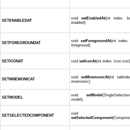
void
setEnabledAt
(int
index
, b
SETENABLEDAT
enabled
);
void
setForegroundAt
(int
index
,
SETFOREGROUNDAT
foreground
);
SETICONAT
void
setIconAt
(int
index
, Icon
icon
void
setMnemonicAt
(int
tabInde
SETMNEMONICAT
mnemonic
);
void
setModel
(SingleSelectio
SETMODEL
model
);
void
SETSELECTEDCOMPONENT
setSelectedComponent
(Compone