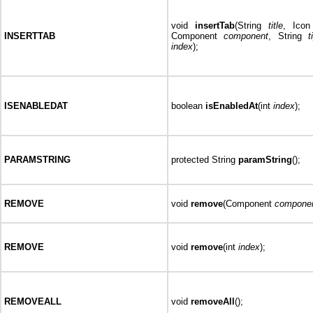
void
insertTab
(String
title
, Ico
INSERTTAB
Component
component
, String
t
index
);
ISENABLEDAT
boolean
isEnabledAt
(int
index
);
PARAMSTRING
protected String
paramString
();
REMOVE
void
remove
(Component
compone
REMOVE
void
remove
(int
index
);
REMOVEALL
void
removeAll
();