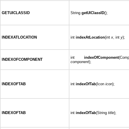
GETUICLASSID
String
getUIClassID
();
INDEXATLOCATION
int
indexAtLocation
(int
x
, int
y
);
int
indexOfComponent
(Comp
INDEXOFCOMPONENT
component
);
INDEXOFTAB
int
indexOfTab
(Icon
icon
);
INDEXOFTAB
int
indexOfTab
(String
title
);