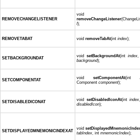
void
REMOVECHANGELISTENER
removeChangeListener
(ChangeLi
l
);
REMOVETABAT
void
removeTabAt
(int
index
);
void
setBackgroundAt
(int
index
,
SETBACKGROUNDAT
background
);
void
setComponentAt
(int
SETCOMPONENTAT
Component
component
);
void
setDisabledIconAt
(int
index
SETDISABLEDICONAT
disabledIcon
);
void
setDisplayedMnemonicInde
SETDISPLAYEDMNEMONICINDEXAT
tabIndex
, int
mnemonicIndex
);