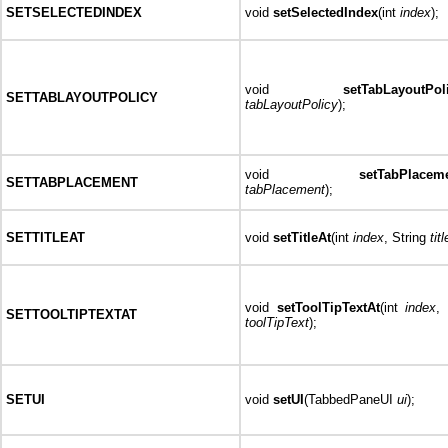
SETSELECTEDINDEX
void
setSelectedIndex
(int
index
);
void
setTabLayoutPol
SETTABLAYOUTPOLICY
tabLayoutPolicy
);
void
setTabPlacem
SETTABPLACEMENT
tabPlacement
);
SETTITLEAT
void
setTitleAt
(int
index
, String
titl
void
setToolTipTextAt
(int
index
, 
SETTOOLTIPTEXTAT
toolTipText
);
SETUI
void
setUI
(TabbedPaneUI
ui
);