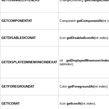
GETCHANGELISTENERS
ChangeListener[]
getChangeListe
GETCOMPONENTAT
Component
getComponentAt
(int
i
GETDISABLEDICONAT
Icon
getDisabledIconAt
(int
index
);
int
getDisplayedMnemonicInde
GETDISPLAYEDMNEMONICINDEXAT
tabIndex
);
GETFOREGROUNDAT
Color
getForegroundAt
(int
index
);
GETICONAT
Icon
getIconAt
(int
index
);