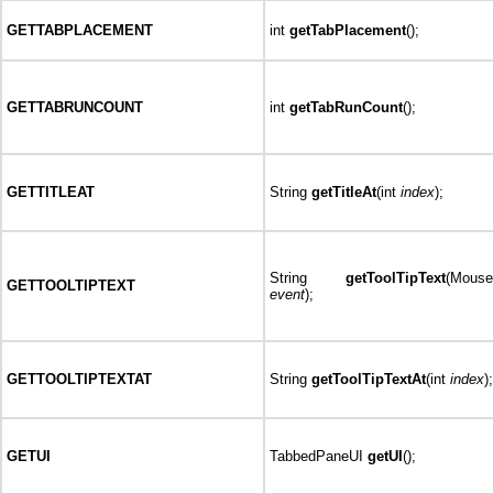
GETTABPLACEMENT
int
getTabPlacement
();
GETTABRUNCOUNT
int
getTabRunCount
();
GETTITLEAT
String
getTitleAt
(int
index
);
String
getToolTipText
(Mouse
GETTOOLTIPTEXT
event
);
GETTOOLTIPTEXTAT
String
getToolTipTextAt
(int
index
);
GETUI
TabbedPaneUI
getUI
();