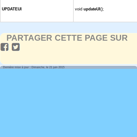
UPDATEUI
void
updateUI
();
PARTAGER CETTE PAGE SUR
Dernière mise à jour : Dimanche, le 21 juin 2015