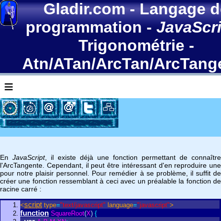
Gladir.com
-
Langage d
programmation
-
JavaScri
Trigonométrie -
Atn/ATan/ArcTan/ArcTang
≡
En
JavaScript
, il existe déjà une fonction permettant de connaître
l'ArcTangente. Cependant, il peut être intéressant d'en reproduire une
pour notre plaisir personnel. Pour remédier à se problème, il suffit de
créer une fonction ressemblant à ceci avec un préalable la fonction de
racine carré :
script
<
type
=
"text/javascript"
language
=
"javascript"
>
function
SquareRoot
(
X
)
{