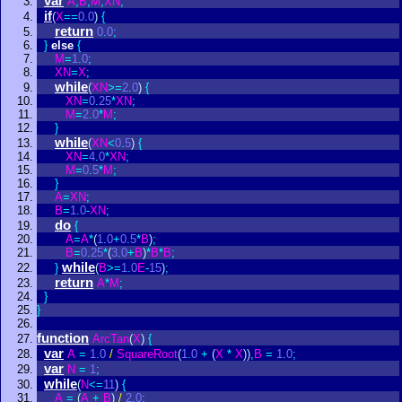
var
A
,
B
,
M
,
XN
;
if
(
X
=
=
0
.
0
)
{
return
0
.
0
;
}
else
{
M
=
1
.
0
;
XN
=
X
;
while
(
XN
>
=
2
.
0
)
{
XN
=
0
.
25
*
XN
;
M
=
2
.
0
*
M
;
}
while
(
XN
<
0
.
5
)
{
XN
=
4
.
0
*
XN
;
M
=
0
.
5
*
M
;
}
A
=
XN
;
B
=
1
.
0
-
XN
;
do
{
A
=
A
*
(
1
.
0
+
0
.
5
*
B
)
;
B
=
0
.
25
*
(
3
.
0
+
B
)
*
B
*
B
;
while
}
(
B
>
=
1
.
0
E
-
15
)
;
return
A
*
M
;
}
}
function
ArcTan
(
X
)
{
var
A
=
1
.
0
/
SquareRoot
(
1
.
0
+
(
X
*
X
)
)
,
B
=
1
.
0
;
var
N
=
1
;
while
(
N
<
=
11
)
{
A
=
(
A
+
B
)
/
2
.
0
;