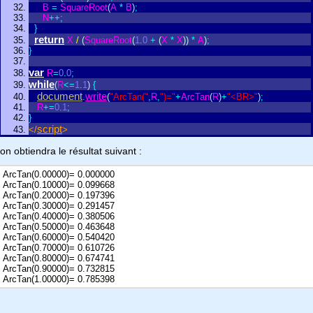
B
=
SquareRoot
(
A
*
B
)
;
N
+
+
;
}
return
X
/
(
SquareRoot
(
1
.
0
+
(
X
*
X
)
)
*
A
)
;
}
var
R
=
0
.
0
;
while
(
R
<
=
1
.
1
)
{
document
write
.
(
"ArcTan("
,
R
,
")="
+
ArcTan
(
R
)
+
"<BR>"
)
;
R
+
=
0
.
1
;
}
script
<
/
>
on obtiendra le résultat suivant :
ArcTan(0.00000)= 0.000000
ArcTan(0.10000)= 0.099668
ArcTan(0.20000)= 0.197396
ArcTan(0.30000)= 0.291457
ArcTan(0.40000)= 0.380506
ArcTan(0.50000)= 0.463648
ArcTan(0.60000)= 0.540420
ArcTan(0.70000)= 0.610726
ArcTan(0.80000)= 0.674741
ArcTan(0.90000)= 0.732815
ArcTan(1.00000)= 0.785398