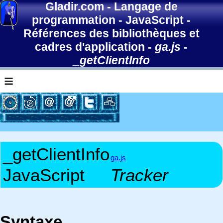
Gladir.com
-
Langage de
programmation
-
JavaScript
-
Références des bibliothèques et
cadres d'application
-
ga.js
-
_getClientInfo
≡
_getClientInfo
ga.js
JavaScript
Tracker
Syntaxe