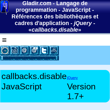
Gladir.com
-
Langage de
programmation
-
JavaScript
-
Références des bibliothèques et
cadres d'application
-
jQuery
-
«
callbacks.disable
»
≡
callbacks.disable
jQuery
JavaScript
Version
1.7+