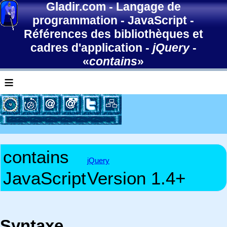
Gladir.com
-
Langage de
programmation
-
JavaScript
-
Références des bibliothèques et
cadres d'application
-
jQuery
-
«
contains
»
≡
contains
jQuery
JavaScript
Version 1.4+
Syntaxe