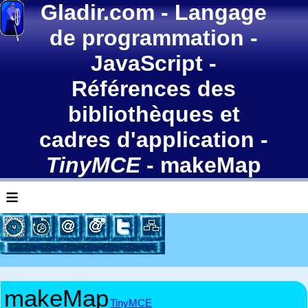
Gladir.com
-
Langage
de programmation
-
JavaScript
-
Références des
bibliothèques et
cadres d'application
-
TinyMCE
- makeMap
≡
makeMap
TinyMCE