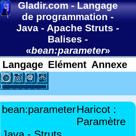
Gladir.com
-
Langage
de programmation
-
Java
-
Apache Struts
-
Balises
-
«
bean:parameter
»
Langage
Elément
Annexe
bean:parameter
Haricot :
Paramètre
Java - Struts