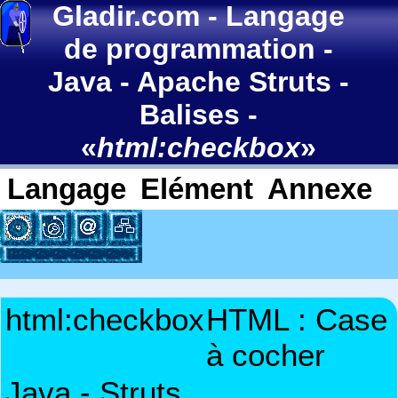
Gladir.com
-
Langage
de programmation
-
Java
-
Apache Struts
-
Balises
-
«
html:checkbox
»
Langage
Elément
Annexe
html:checkbox
HTML : Case
à cocher
Java - Struts