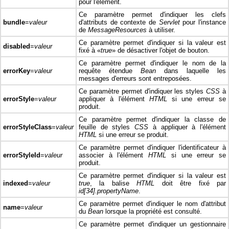
pour l'élément.
Ce paramètre permet d'indiquer les clefs
bundle
=
valeur
d'attributs de contexte de
Servlet
pour l'instance
de
MessageResources
à utiliser.
Ce paramètre permet d'indiquer si la valeur est
disabled
=
valeur
fixé à «
true
» de désactiver l'objet de bouton.
Ce paramètre permet d'indiquer le nom de la
errorKey
=
valeur
requête étendue
Bean
dans laquelle les
messages d'erreurs sont entreposées.
Ce paramètre permet d'indiquer les styles
CSS
à
errorStyle
=
valeur
appliquer à l'élément
HTML
si une erreur se
produit.
Ce paramètre permet d'indiquer la classe de
errorStyleClass
=
valeur
feuille de styles
CSS
à appliquer à l'élément
HTML
si une erreur se produit.
Ce paramètre permet d'indiquer l'identificateur à
errorStyleId
=
valeur
associer à l'élément
HTML
si une erreur se
produit.
Ce paramètre permet d'indiquer si la valeur est
indexed
=
valeur
true
, la balise
HTML
doit être fixé par
id[34].propertyName
.
Ce paramètre permet d'indiquer le nom d'attribut
name
=
valeur
du
Bean
lorsque la propriété est consulté.
Ce paramètre permet d'indiquer un gestionnaire