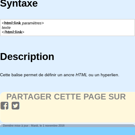
Syntaxe
<
html:link
paramètres
>
texte
</
html:link
>
Description
Cette balise permet de définir un ancre
HTML
ou un hyperlien.
PARTAGER CETTE PAGE SUR
Dernière mise à jour : Mardi, le 1 novembre 2016