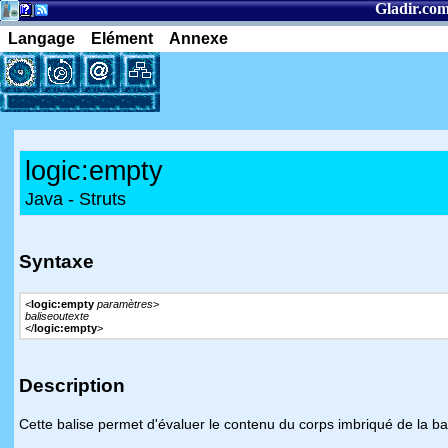
Gladir.co
Langage
Elément
Annexe
logic:empty
Java - Struts
Syntaxe
<
logic:empty
paramètres
>
baliseoutexte
</
logic:empty
>
Description
Cette balise permet d'évaluer le contenu du corps imbriqué de la bali