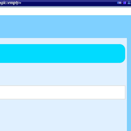
ogic:empty
»