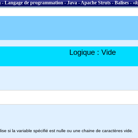
m
-
Langage de programmation
-
Java
-
Apache Struts
-
Balises
- «
l
Logique : Vide
se si la variable spécifié est nulle ou une chaine de caractères vide.