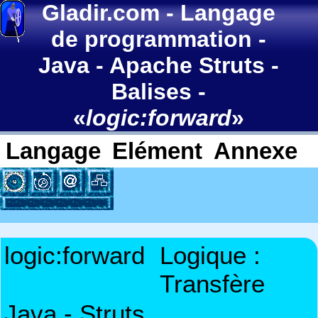
Gladir.com
-
Langage
de programmation
-
Java
-
Apache Struts
-
Balises
-
«
logic:forward
»
Langage
Elément
Annexe
logic:forward
Logique :
Transfère
Java - Struts