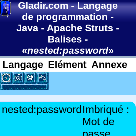
Gladir.com
-
Langage
de programmation
-
Java
-
Apache Struts
-
Balises
-
«
nested:password
»
Langage
Elément
Annexe
nested:password
Imbriqué :
Mot de
passe