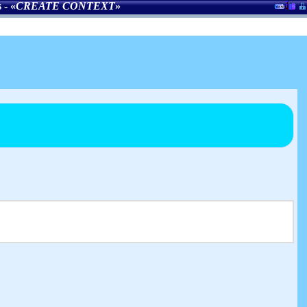
s
- «
CREATE CONTEXT
»