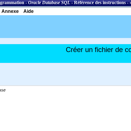
ogrammation
-
Oracle Database SQL
-
Référence des instructions
- 
Annexe
Aide
Créer un fichier de c
ase