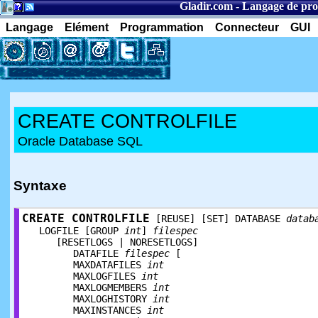
Gladir.com
-
Langage de pr
Langage
Elément
Programmation
Connecteur
GUI
CREATE CONTROLFILE
Oracle Database SQL
Syntaxe
CREATE CONTROLFILE
[REUSE] [SET] DATABASE
datab
LOGFILE [GROUP
int
]
filespec
[RESETLOGS | NORESETLOGS]
DATAFILE
filespec
[
MAXDATAFILES
int
MAXLOGFILES
int
MAXLOGMEMBERS
int
MAXLOGHISTORY
int
MAXINSTANCES
int