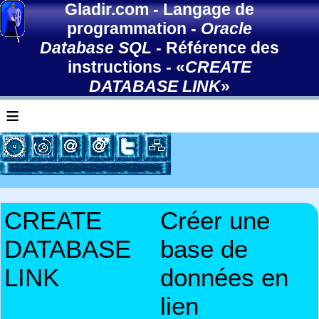
Gladir.com
-
Langage de
programmation
-
Oracle
Database SQL
-
Référence des
instructions
- «
CREATE
DATABASE LINK
»
≡
CREATE
Créer une
DATABASE
base de
LINK
données en
lien