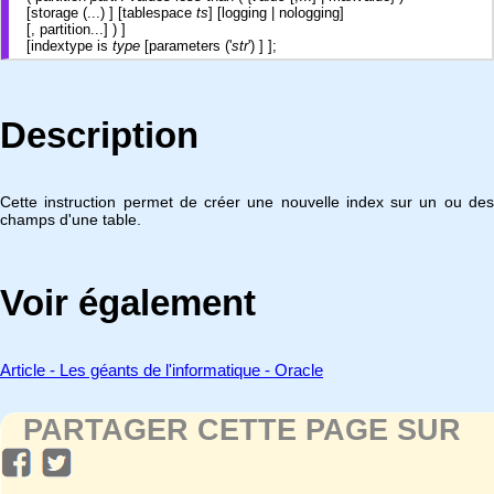
[storage (...) ] [tablespace
ts
] [logging | nologging]
[, partition...] ) ]
[indextype is
type
[parameters ('
str
') ] ];
Description
Cette instruction permet de créer une nouvelle index sur un ou des
champs d'une table.
Voir également
Article - Les géants de l'informatique - Oracle
PARTAGER CETTE PAGE SUR