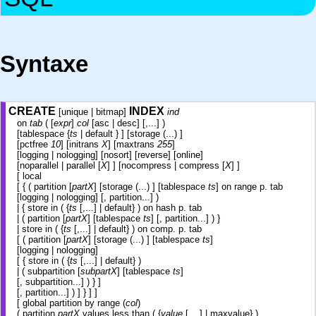
Syntaxe
CREATE
INDEX
[unique | bitmap]
ind
on
tab
( [
expr
]
col
[asc | desc] [,...] )
[tablespace {
ts
| default } ] [storage (...) ]
[pctfree
10
] [initrans
X
] [maxtrans
255
]
[logging | nologging] [nosort] [reverse] [online]
[noparallel | parallel [
X
] ] [nocompress | compress [
X
] ]
[ local
[ { ( partition [
partX
] [storage (...) ] [tablespace
ts
] on range p. tab
[logging | nologging] [, partition...] )
| { store in ( {
ts
[,...] | default} ) on hash p. tab
| ( partition [
partX
] [tablespace
ts
] [, partition...] ) }
| store in ( {
ts
[,...] | default} ) on comp. p. tab
[ ( partition [
partX
] [storage (...) ] [tablespace
ts
]
[logging | nologging]
[ { store in ( {
ts
[,...] | default} )
| ( subpartition [
subpartX
] [tablespace
ts
]
[, subpartition...] ) } ]
[, partition...] ) ] } ] ]
[ global partition by range (
col
)
( partition
partX
values less than ( {
value
[,...] | maxvalue} )