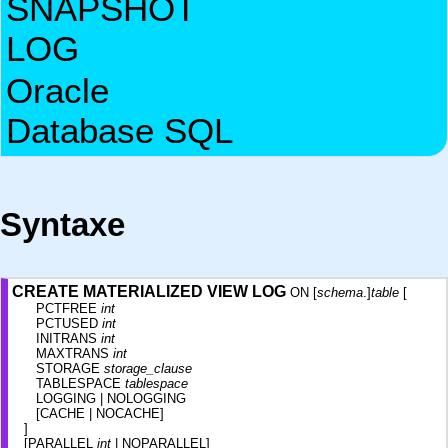
SNAPSHOT
LOG
Oracle
Database SQL
Syntaxe
CREATE MATERIALIZED VIEW LOG
ON [
schema
.]
table
[
PCTFREE
int
PCTUSED
int
INITRANS
int
MAXTRANS
int
STORAGE
storage_clause
TABLESPACE
tablespace
LOGGING | NOLOGGING
[CACHE | NOCACHE]
]
[PARALLEL
int
| NOPARALLEL]