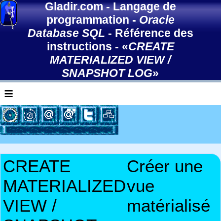
Gladir.com
-
Langage de
programmation
-
Oracle
Database SQL
-
Référence des
instructions
- «
CREATE
MATERIALIZED VIEW /
SNAPSHOT LOG
»
≡
CREATE
Créer une
MATERIALIZED
vue
VIEW /
matérialisé