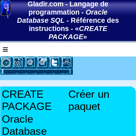
Gladir.com
-
Langage de
programmation
-
Oracle
Database SQL
-
Référence des
instructions
- «
CREATE
PACKAGE
»
≡
CREATE
Créer un
PACKAGE
paquet
Oracle
Database