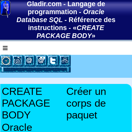
Gladir.com
-
Langage de
programmation
-
Oracle
Database SQL
-
Référence des
instructions
- «
CREATE
PACKAGE BODY
»
≡
CREATE
Créer un
PACKAGE
corps de
BODY
paquet
Oracle