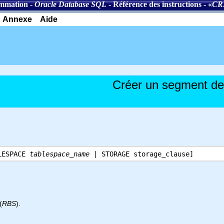
ammation
-
Oracle Database SQL
-
Référence des instructions
- «
CR
Annexe
Aide
Créer un segment de 
LESPACE
tablespace_name
| STORAGE storage_clause]
(
RBS
).