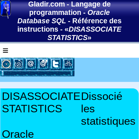
Gladir.com
-
Langage de
programmation
-
Oracle
Database SQL
-
Référence des
instructions
- «
DISASSOCIATE
STATISTICS
»
≡
DISASSOCIATE
Dissocié
STATISTICS
les
statistiques
Oracle