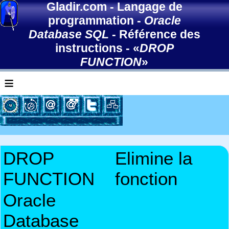
Gladir.com
-
Langage de
programmation
-
Oracle
Database SQL
-
Référence des
instructions
- «
DROP
FUNCTION
»
≡
DROP
Elimine la
FUNCTION
fonction
Oracle
Database