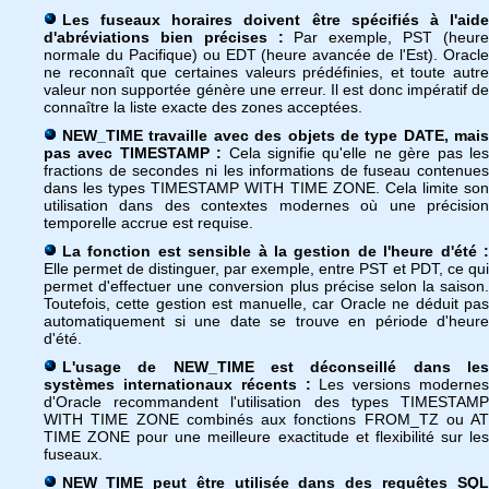
Les fuseaux horaires doivent être spécifiés à l'aide
d'abréviations bien précises :
Par exemple, PST (heur
normale du Pacifique) ou EDT (heure avancée de l'Est). Oracle
ne reconnaît que certaines valeurs prédéfinies, et toute autre
valeur non supportée génère une erreur. Il est donc impératif de
connaître la liste exacte des zones acceptées.
NEW_TIME travaille avec des objets de type DATE, mais
pas avec TIMESTAMP :
Cela signifie qu'elle ne gère pas le
fractions de secondes ni les informations de fuseau contenues
dans les types TIMESTAMP WITH TIME ZONE. Cela limite son
utilisation dans des contextes modernes où une précision
temporelle accrue est requise.
La fonction est sensible à la gestion de l'heure d'été :
Elle permet de distinguer, par exemple, entre PST et PDT, ce qui
permet d'effectuer une conversion plus précise selon la saison.
Toutefois, cette gestion est manuelle, car Oracle ne déduit pas
automatiquement si une date se trouve en période d'heure
d'été.
L'usage de NEW_TIME est déconseillé dans les
systèmes internationaux récents :
Les versions modernes
d'Oracle recommandent l'utilisation des types TIMESTAMP
WITH TIME ZONE combinés aux fonctions FROM_TZ ou AT
TIME ZONE pour une meilleure exactitude et flexibilité sur les
fuseaux.
NEW_TIME peut être utilisée dans des requêtes SQL