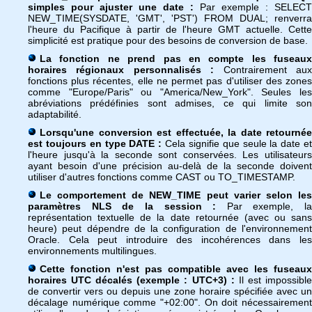
simples pour ajuster une date :
Par exemple : SELECT
NEW_TIME(SYSDATE, 'GMT', 'PST') FROM DUAL; renverra
l'heure du Pacifique à partir de l'heure GMT actuelle. Cette
simplicité est pratique pour des besoins de conversion de base.
La fonction ne prend pas en compte les fuseaux
horaires régionaux personnalisés :
Contrairement au
fonctions plus récentes, elle ne permet pas d'utiliser des zones
comme "Europe/Paris" ou "America/New_York". Seules les
abréviations prédéfinies sont admises, ce qui limite son
adaptabilité.
Lorsqu'une conversion est effectuée, la date retournée
est toujours en type DATE :
Cela signifie que seule la date e
l'heure jusqu'à la seconde sont conservées. Les utilisateurs
ayant besoin d'une précision au-delà de la seconde doivent
utiliser d'autres fonctions comme CAST ou TO_TIMESTAMP.
Le comportement de NEW_TIME peut varier selon les
paramètres NLS de la session :
Par exemple, la
représentation textuelle de la date retournée (avec ou sans
heure) peut dépendre de la configuration de l'environnement
Oracle. Cela peut introduire des incohérences dans les
environnements multilingues.
Cette fonction n'est pas compatible avec les fuseaux
horaires UTC décalés (exemple : UTC+3) :
Il est impossibl
de convertir vers ou depuis une zone horaire spécifiée avec un
décalage numérique comme "+02:00". On doit nécessairement