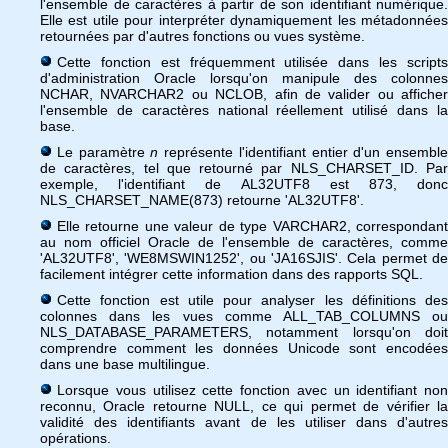
l'ensemble de caractères à partir de son identifiant numérique.
Elle est utile pour interpréter dynamiquement les métadonnées
retournées par d'autres fonctions ou vues système.
Cette fonction est fréquemment utilisée dans les scripts
d'administration Oracle lorsqu'on manipule des colonnes
NCHAR, NVARCHAR2 ou NCLOB, afin de valider ou afficher
l'ensemble de caractères national réellement utilisé dans la
base.
Le paramètre
n
représente l'identifiant entier d'un ensembl
de caractères, tel que retourné par NLS_CHARSET_ID. Par
exemple, l'identifiant de AL32UTF8 est 873, donc
NLS_CHARSET_NAME(873) retourne 'AL32UTF8'.
Elle retourne une valeur de type VARCHAR2, correspondant
au nom officiel Oracle de l'ensemble de caractères, comme
'AL32UTF8', 'WE8MSWIN1252', ou 'JA16SJIS'. Cela permet de
facilement intégrer cette information dans des rapports SQL.
Cette fonction est utile pour analyser les définitions des
colonnes dans les vues comme ALL_TAB_COLUMNS ou
NLS_DATABASE_PARAMETERS, notamment lorsqu'on doit
comprendre comment les données Unicode sont encodées
dans une base multilingue.
Lorsque vous utilisez cette fonction avec un identifiant non
reconnu, Oracle retourne NULL, ce qui permet de vérifier la
validité des identifiants avant de les utiliser dans d'autres
opérations.