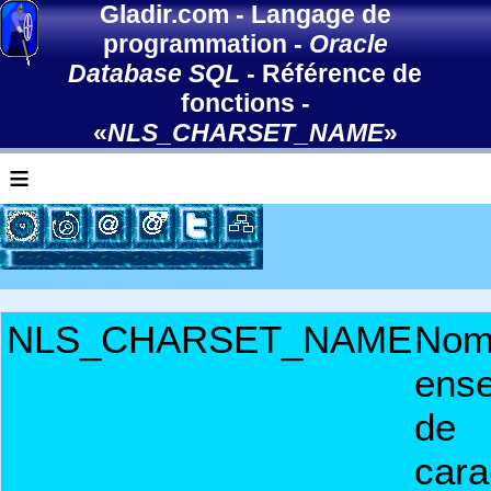
Gladir.com
-
Langage de
programmation
-
Oracle
Database SQL
-
Référence de
fonctions
-
«
NLS_CHARSET_NAME
»
≡
NLS_CHARSET_NAME
Nom
ens
de
cara