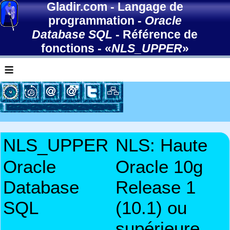
Gladir.com
-
Langage de
programmation
-
Oracle
Database SQL
-
Référence de
fonctions
- «
NLS_UPPER
»
≡
NLS_UPPER
NLS: Haute
Oracle
Oracle 10g
Database
Release 1
SQL
(10.1) ou
supérieure