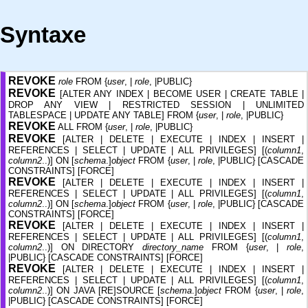
Syntaxe
REVOKE
role
FROM {
user
, |
role
, |PUBLIC}
REVOKE
[ALTER ANY INDEX | BECOME USER | CREATE TABLE |
DROP ANY VIEW | RESTRICTED SESSION | UNLIMITED
TABLESPACE | UPDATE ANY TABLE] FROM {
user
, |
role
, |PUBLIC}
REVOKE
ALL FROM {
user
, |
role
, |PUBLIC}
REVOKE
[ALTER | DELETE | EXECUTE | INDEX | INSERT |
REFERENCES | SELECT | UPDATE | ALL PRIVILEGES] [(
column1
,
column2
..)] ON [
schema
.]
object
FROM {
user
, |
role
, |PUBLIC} [CASCADE
CONSTRAINTS] [FORCE]
REVOKE
[ALTER | DELETE | EXECUTE | INDEX | INSERT |
REFERENCES | SELECT | UPDATE | ALL PRIVILEGES] [(
column1
,
column2
..)] ON [
schema
.]
object
FROM {
user
, |
role
, |PUBLIC} [CASCADE
CONSTRAINTS] [FORCE]
REVOKE
[ALTER | DELETE | EXECUTE | INDEX | INSERT |
REFERENCES | SELECT | UPDATE | ALL PRIVILEGES] [(
column1
,
column2
..)] ON DIRECTORY
directory_name
FROM {
user
, |
role
,
|PUBLIC} [CASCADE CONSTRAINTS] [FORCE]
REVOKE
[ALTER | DELETE | EXECUTE | INDEX | INSERT |
REFERENCES | SELECT | UPDATE | ALL PRIVILEGES] [(
column1
,
column2
..)] ON JAVA [RE]SOURCE [
schema
.]
object
FROM {
user
, |
role
,
|PUBLIC} [CASCADE CONSTRAINTS] [FORCE]