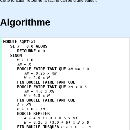
Cette fonction retourne la racine carrée d'une valeur.
Algorithme
MODULE
SQRT(
X
)
SI
ALORS
X
= 0.0
RETOURNE
0.0
SINON
M
← 1.0
XN
←
X
BOUCLE FAIRE TANT QUE
XN
>= 2.0
XN
← 0.25 x
XN
M
← 2.0 x
M
FIN BOUCLE FAIRE TANT QUE
BOUCLE FAIRE TANT QUE
XN < 0.5
XN
← 4.0 x
XN
M
← 0.5 x
M
FIN BOUCLE FAIRE TANT QUE
A
←
XN
B
← 1.0 -
XN
BOUCLE REPETER
A
←
A
x (1.0 + 0.5 x
B
)
B
← 0.25 x (3.0 +
B
) x
B
x
B
FIN BOUCLE JUSQU'A
B
← 1.0E - 15