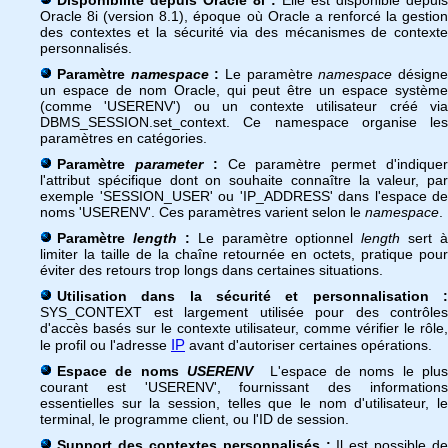
Disponibilité depuis Oracle 8i :
Elle est disponible depuis
Oracle 8i (version 8.1), époque où Oracle a renforcé la gestion
des contextes et la sécurité via des mécanismes de contexte
personnalisés.
Paramètre
namespace
:
Le paramètre
namespace
désign
un espace de nom Oracle, qui peut être un espace système
(comme 'USERENV') ou un contexte utilisateur créé via
DBMS_SESSION.set_context. Ce namespace organise les
paramètres en catégories.
Paramètre
parameter
:
Ce paramètre permet d'indique
l'attribut spécifique dont on souhaite connaître la valeur, par
exemple 'SESSION_USER' ou 'IP_ADDRESS' dans l'espace de
noms 'USERENV'. Ces paramètres varient selon le
namespace
.
Paramètre
length
:
Le paramètre optionnel
length
sert à
limiter la taille de la chaîne retournée en octets, pratique pour
éviter des retours trop longs dans certaines situations.
Utilisation dans la sécurité et personnalisation :
SYS_CONTEXT est largement utilisée pour des contrôles
d'accès basés sur le contexte utilisateur, comme vérifier le rôle,
IP
le profil ou l'adresse
avant d'autoriser certaines opérations.
Espace de noms
USERENV
L'espace de noms le plu
courant est 'USERENV', fournissant des informations
essentielles sur la session, telles que le nom d'utilisateur, le
terminal, le programme client, ou l'ID de session.
Support des contextes personnalisés :
Il est possible de