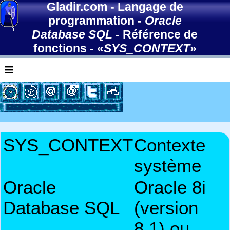
Gladir.com
-
Langage de
programmation
-
Oracle
Database SQL
-
Référence de
fonctions
- «
SYS_CONTEXT
»
≡
SYS_CONTEXT
Contexte
système
Oracle
Oracle 8i
Database SQL
(version
8.1) ou