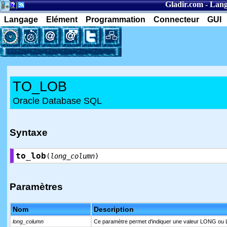
Gladir.com
-
Lang
Langage
Elément
Programmation
Connecteur
GUI
TO_LOB
Oracle Database SQL
Syntaxe
to_lob
(
long_column
)
Paramètres
Nom
Description
long_column
Ce paramètre permet d'indiquer une valeur LONG ou