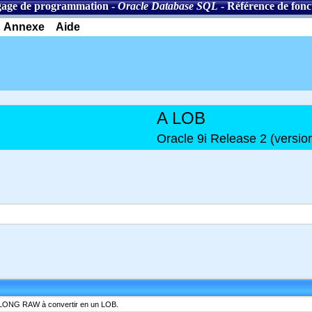
age de programmation
-
Oracle Database SQL
-
Référence de fonc
Annexe
Aide
A LOB
Oracle 9i Release 2 (versio
 LONG RAW à convertir en un LOB.