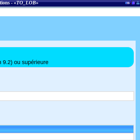
tions
- «
TO_LOB
»
n 9.2) ou supérieure