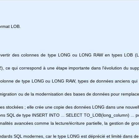
format LOB.
onvertir des colonnes de type LONG ou LONG RAW en types LOB (Lar
9.2), ce qui correspond à une étape importante dans l'évolution du su
 colonne de type LONG ou LONG RAW, types de données anciens qui s
 migration ou de la modernisation des bases de données pour remplacer
ées stockées ; elle crée une copie des données LONG dans une nouve
ctions SQL de type INSERT INTO ... SELECT TO_LOB(long_column) ... pou
lités avancées comme la lecture/écriture partielle, la gestion de gros
tandards SQL modernes, car le type LONG est déprécié et limité dans 