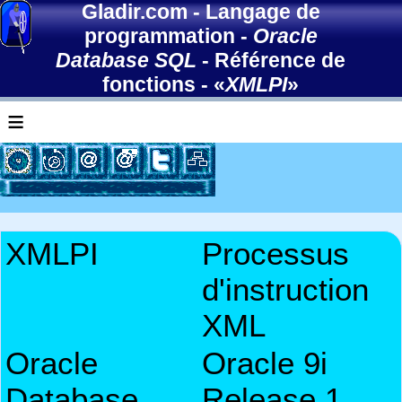
Gladir.com
-
Langage de
programmation
-
Oracle
Database SQL
-
Référence de
fonctions
- «
XMLPI
»
≡
XMLPI
Processus
d'instruction
XML
Oracle
Oracle 9i
Database
Release 1