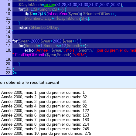
array
$DayInMonth
=
(
31
,
28
,
31
,
30
,
31
,
30
,
31
,
31
,
30
,
31
,
30
,
31
)
;
for
(
$I
=
1
;
$I
<
$month
;
$I
+
+
)
{
if
(
(
$I
=
=
2
)
&
&
(
IsLeapYear
(
$year
)
)
)
$NumberOfDay
+
+
;
$NumberOfDay
+
=
$DayInMonth
[
$I
-
1
]
;
}
return
$NumberOfDay
;
}
for
(
$year
=
2000
;
$year
<
2002
;
$year
+
+
)
{
for
(
$month
=
1
;
$month
<
=
12
;
$month
+
+
)
{
echo
"Année "
.
$year
.
", mois "
.
$month
.
", jour du premier du moi
"
.
FirstDayOfMonth
(
$year
,
$month
)
.
"<BR>"
;
}
}
?
>
on obtiendra le résultat suivant :
Année 2000, mois 1, jour du premier du mois: 1
Année 2000, mois 2, jour du premier du mois: 32
Année 2000, mois 3, jour du premier du mois: 61
Année 2000, mois 4, jour du premier du mois: 92
Année 2000, mois 5, jour du premier du mois: 122
Année 2000, mois 6, jour du premier du mois: 153
Année 2000, mois 7, jour du premier du mois: 183
Année 2000, mois 8, jour du premier du mois: 214
Année 2000, mois 9, jour du premier du mois: 245
Année 2000, mois 10, jour du premier du mois: 275