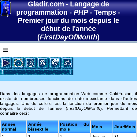
Gladir.com
-
Langage de
programmation
-
PHP
-
Temps
-
Premier jour du mois depuis le
début de l'année
(
FirstDayOfMonth
)
≡
Dans des langages de programmation Web comme ColdFusion, il
existe de nombreuses fonctions de date inexistante dans d'autres
langages. Une de celle-ci est la fonction du premier jour du mois
depuis le début de l'année (
FirstDayOfMonth
). Permettant d
connaitre ceci :
Année
Année
Position du
Mois
Jour/Mois
normal
bissextile
mois
1
1
1
Janvier
31