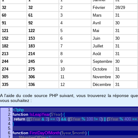
32
32
2
Février
28/29
60
61
3
Mars
31
91
92
4
Avril
30
121
122
5
Mai
31
152
153
6
Juin
30
182
183
7
Juillet
31
213
214
8
Août
31
244
245
9
Septembre
30
274
275
10
Octobre
31
305
306
11
Novembre
30
335
336
12
Décembre
31
A l'aide du code source PHP suivant, vous trouverez la réponse que
vous souhaitez :
<?php
function
IsLeapYear
(
$Year
)
{
return
(
(
(
$Year
&
3
)
=
=
0
)
&
&
(
(
$Year
%
100
!
=
0
)
|
|
(
$Year
%
400
=
=
}
function
FirstDayOfMonth
(
$year
,
$month
)
{
$NumberOfDay
=
1
;