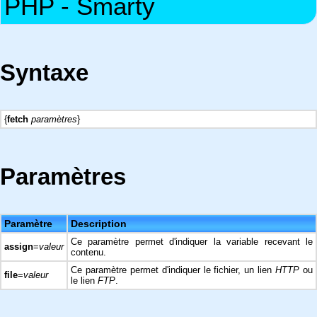
PHP - Smarty
Syntaxe
{
fetch
paramètres
}
Paramètres
Paramètre
Description
Ce paramètre permet d'indiquer la variable recevant le
assign
=
valeur
contenu.
Ce paramètre permet d'indiquer le fichier, un lien
HTTP
ou
file
=
valeur
le lien
FTP
.