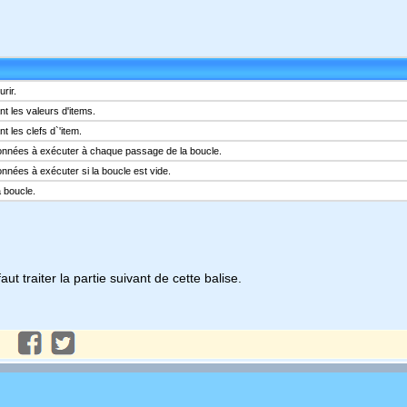
rir.
t les valeurs d'items.
 les clefs d`'item.
onnées à exécuter à chaque passage de la boucle.
nées à exécuter si la boucle est vide.
 boucle.
 faut traiter la partie suivant de cette balise.