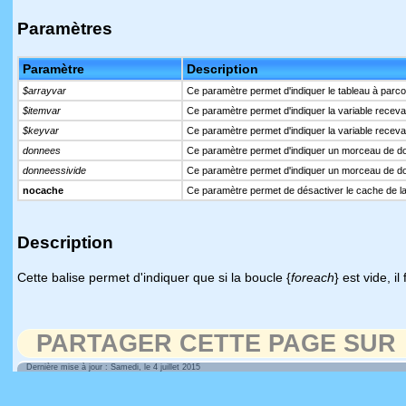
Paramètres
Paramètre
Description
$arrayvar
Ce paramètre permet d'indiquer le tableau à parcou
$itemvar
Ce paramètre permet d'indiquer la variable recevan
$keyvar
Ce paramètre permet d'indiquer la variable recevant
donnees
Ce paramètre permet d'indiquer un morceau de d
donneessivide
Ce paramètre permet d'indiquer un morceau de don
nocache
Ce paramètre permet de désactiver le cache de la
Description
Cette balise permet d'indiquer que si la boucle {
foreach
} est vide, il
PARTAGER CETTE PAGE SUR
Dernière mise à jour : Samedi, le 4 juillet 2015