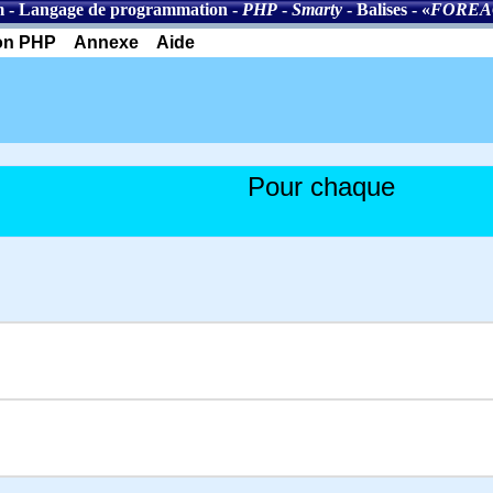
m
-
Langage de programmation
-
PHP
-
Smarty
-
Balises
- «
FOREA
on PHP
Annexe
Aide
Pour chaque