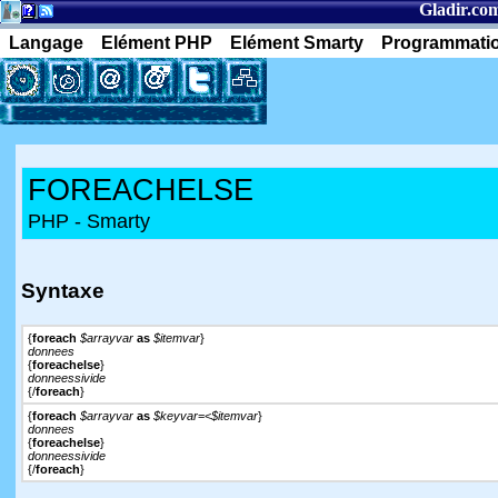
Gladir.co
Langage
Elément PHP
Elément Smarty
Programmati
FOREACHELSE
PHP - Smarty
Syntaxe
{
foreach
$arrayvar
as
$itemvar
}
donnees
{
foreachelse
}
donneessivide
{/
foreach
}
{
foreach
$arrayvar
as
$keyvar
=<
$itemvar
}
donnees
{
foreachelse
}
donneessivide
{/
foreach
}