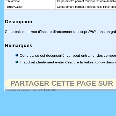
file
=
valeur
Ce paramètre permet d'indiquer le nom du fichie
once
=
valeur
Ce paramètre permet d'indiquer si le fichier doit 
Description
Cette balise permet d'inclure directement un script
PHP
dans un gab
Remarques
Cette balise est déconseillé, car peut entrainer des comport
Il faudrait idéalement éviter d'inclure la balise «
php
» dans 
PARTAGER CETTE PAGE SUR
Dernière mise à jour : Samedi, le 4 juillet 2015