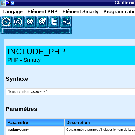
Gladir.co
Langage
Elément PHP
Elément Smarty
Programmati
INCLUDE_PHP
PHP - Smarty
Syntaxe
{
include_php
paramètres
}
Paramètres
Paramètre
Description
assign
=
valeur
Ce paramètre permet d'indiquer le nom de la var