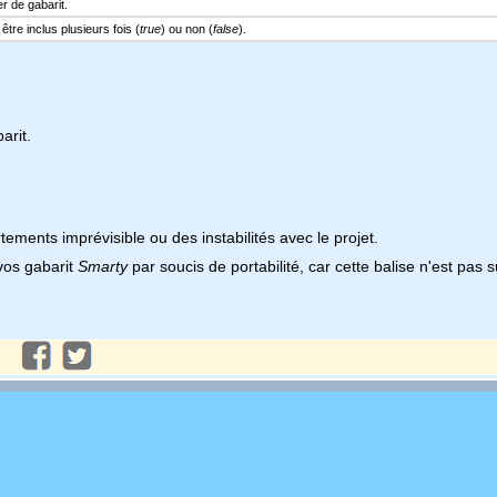
r de gabarit.
être inclus plusieurs fois (
true
) ou non (
false
).
arit.
ements imprévisible ou des instabilités avec le projet.
vos gabarit
Smarty
par soucis de portabilité, car cette balise n'est pas