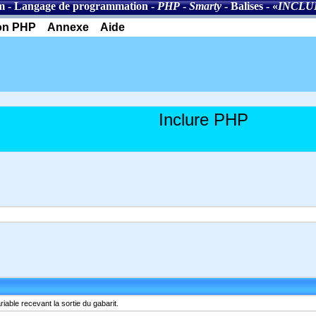
m
-
Langage de programmation
-
PHP
-
Smarty
-
Balises
- «
INCLU
on PHP
Annexe
Aide
Inclure PHP
iable recevant la sortie du gabarit.