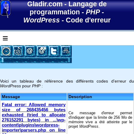
Gladir.com
-
Langage de
programmation
-
PHP
-
WordPress
-
Code d'erreur
≡
Voici un tableau de référence des différents codes d'erreur du
WordPress
pour
PHP
:
Message
Description
Fatal error: Allowed memory
size of 268435456 bytes
Ce message d'erreur permet
exhausted (tried to allocate
d'indiquer que la limite de 256 Mo de
276152291 bytes) in ...\wp-
mémoire vive a été atteinte par le
content\plugins\wordpress-
projet
WordPress
.
importer\parsers.php on line