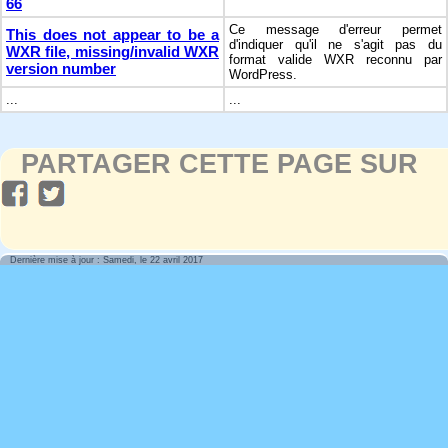
66
Ce message d'erreur permet
This does not appear to be a
d'indiquer qu'il ne s'agit pas du
WXR file, missing/invalid WXR
format valide WXR reconnu par
version number
WordPress.
...
...
PARTAGER CETTE PAGE SUR
Dernière mise à jour : Samedi, le 22 avril 2017