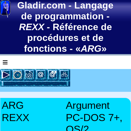
Gladir.com
-
Langage
de programmation
-
REXX
-
Référence de
procédures et de
fonctions
- «
ARG
»
≡
ARG
Argument
REXX
PC-DOS 7+,
OS/2