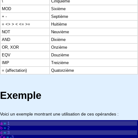
\
Cinquième
MOD
Sixième
+ -
Septième
= <> > < <= >=
Huitième
NOT
Neuvième
AND
Dixième
OR, XOR
Onzième
EQV
Douzième
IMP
Treizième
= (affectation)
Quatorzième
Exemple
Voici un exemple montrant une utilisation de ces opérandes :
a
=
1
b
=
2
c
=
3
Ce
=
-
3