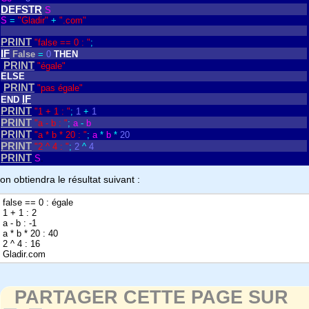
DEFSTR
S
S
=
"Gladir"
+
".com"
PRINT
"false == 0 : "
;
IF
False
=
0
THEN
PRINT
"égale"
ELSE
PRINT
"pas égale"
IF
END
PRINT
"1 + 1 : "
;
1
+
1
PRINT
"a - b : "
;
a
-
b
PRINT
"a * b * 20 : "
;
a
*
b
*
20
PRINT
"2 ^ 4 : "
;
2
^
4
PRINT
S
.
on obtiendra le résultat suivant :
false == 0 : égale
1 + 1 : 2
a - b : -1
a * b * 20 : 40
2 ^ 4 : 16
Gladir.com
PARTAGER CETTE PAGE SUR