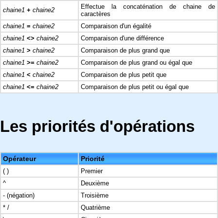
Effectue la concaténation de chaine de
chaine1
+
chaine2
caractères
chaine1
=
chaine2
Comparaison d'un égalité
chaine1
<>
chaine2
Comparaison d'une différence
chaine1
>
chaine2
Comparaison de plus grand que
chaine1
>=
chaine2
Comparaison de plus grand ou égal que
chaine1
<
chaine2
Comparaison de plus petit que
chaine1
<=
chaine2
Comparaison de plus petit ou égal que
Les priorités d'opérations
Opérateur
Priorité
( )
Premier
^
Deuxième
- (négation)
Troisième
* /
Quatrième