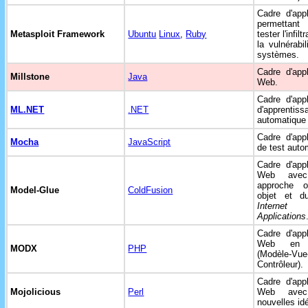
Cadre d'appl
permetta
Metasploit Framework
Ubuntu
Linux
,
Ruby
tester l'infilt
la vulnérabil
systèmes.
Cadre d'appl
Millstone
Java
Web.
Cadre d'appl
ML.NET
.NET
d'apprentiss
automatique
Cadre d'appl
Mocha
JavaScript
de test auto
Cadre d'appl
Web ave
approche or
Model-Glue
ColdFusion
objet et 
Internet
Applications
Cadre d'appl
Web e
MODX
PHP
(Modèle-Vue
Contrôleur).
Cadre d'appl
Mojolicious
Perl
Web ave
nouvelles id