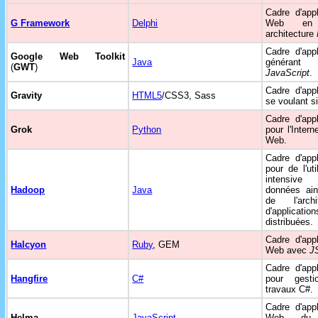
Cadre d'appl
G Framework
Delphi
Web en
architecture
Cadre d'appl
Google Web Toolkit
Java
généran
(
GWT
)
JavaScript
.
Cadre d'appl
Gravity
HTML5
/CSS3, Sass
se voulant s
Cadre d'appl
Grok
Python
pour l'Intern
Web.
Cadre d'appl
pour de l'uti
intensi
Hadoop
Java
données ain
de l'archit
d'application
distribuées.
Cadre d'appl
Halcyon
Ruby
, GEM
Web avec
J
Cadre d'appl
Hangfire
C#
pour gest
travaux C#.
Cadre d'appl
Helma
JavaScript
Web du 