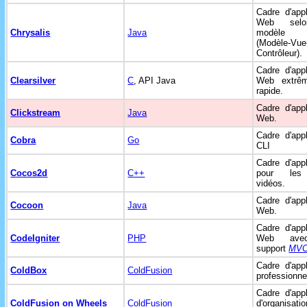
Cadre d'appl
Web sel
Chrysalis
Java
modèl
(Modèle-Vue
Contrôleur).
Cadre d'appl
Clearsilver
C
, API Java
Web extrê
rapide.
Cadre d'appl
Clickstream
Java
Web.
Cadre d'appl
Cobra
Go
CLI
Cadre d'appl
Cocos2d
C++
pour les
vidéos.
Cadre d'appl
Cocoon
Java
Web.
Cadre d'appl
CodeIgniter
PHP
Web ave
support
MV
Cadre d'appl
ColdBox
ColdFusion
professionne
Cadre d'appl
ColdFusion on Wheels
ColdFusion
d'organisat