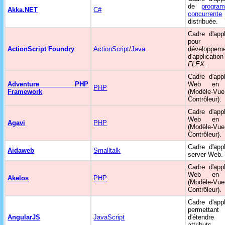
de
program
Akka.NET
C#
concurrente
distribuée.
Cadre d'appl
pour
ActionScript Foundry
ActionScript
/
Java
développem
d'applicat
FLEX
.
Cadre d'appl
Adventure PHP
Web e
PHP
Framework
(Modèle-Vue
Contrôleur).
Cadre d'appl
Web e
Agavi
PHP
(Modèle-Vue
Contrôleur).
Cadre d'appl
Aidaweb
Smalltalk
server Web.
Cadre d'appl
Web e
Akelos
PHP
(Modèle-Vue
Contrôleur).
Cadre d'appl
permettant
AngularJS
JavaScript
d'étendr
attribut