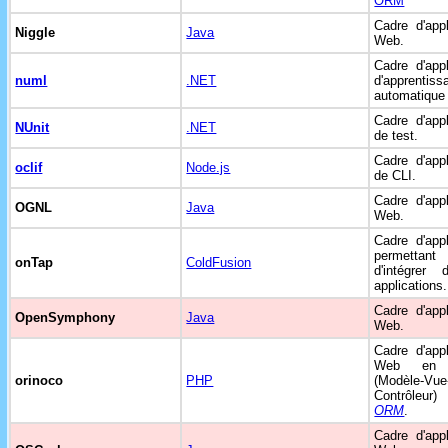
ORM
Cadre d'appl
Niggle
Java
Web.
Cadre d'appl
numl
.NET
d'apprentiss
automatique 
Cadre d'appl
NUnit
.NET
de test.
Cadre d'appl
oclif
Node.js
de CLI.
Cadre d'appl
OGNL
Java
Web.
Cadre d'appl
permettant
onTap
ColdFusion
d'intégrer d
applications.
Cadre d'appl
OpenSymphony
Java
Web.
Cadre d'appl
Web e
orinoco
PHP
(Modèle-Vue
Contrôleu
ORM
.
Cadre d'appl