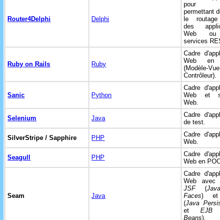
pour De
permettant d
Router4Delphi
Delphi
le routag
des applic
Web ou
services RE
Cadre d'appl
Web e
Ruby on Rails
Ruby
(Modèle-Vue
Contrôleur).
Cadre d'appl
Sanic
Python
Web et se
Web.
Cadre d'appl
Selenium
Java
de test.
Cadre d'appl
SilverStripe / Sapphire
PHP
Web.
Cadre d'appl
Seagull
PHP
Web en PO
Cadre d'appl
Web ave
JSF
(
Java
Seam
Java
Faces
) 
(
Java Persi
et
EJB
Beans
).