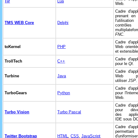
Tir
Lua
Web.
Cadre d'appl
prenant en 
l'utilisati
TMS WEB Core
Delphi
contrôles
multiplatefo
FNC
.
Cadre d'appl
toKernel
PHP
Web orienté
et extensible
Cadre d'appl
TrollTech
C++
pour le
Qt
.
Cadre d'appl
Turbine
Java
Web pou
utiliser
JSP
.
Cadre d'appl
TurboGears
Python
pour l'Intern
Web.
Cadre d'appl
pour déve
Turbo Vision
Turbo Pascal
des applic
IDE sous D
Cadre d'appl
permettant
Twitter Bootstrap
HTML
,
CSS
,
JavaScript
d'uniformi