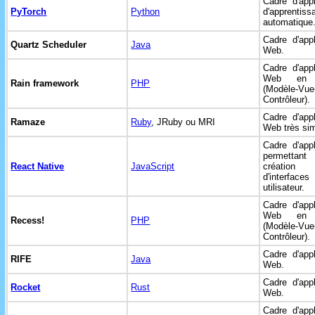
Cadre d'appl
PyTorch
Python
d'apprentiss
automatique
Cadre d'appl
Quartz Scheduler
Java
Web.
Cadre d'appl
Web e
Rain framework
PHP
(Modèle-Vue
Contrôleur).
Cadre d'appl
Ramaze
Ruby
, JRuby ou MRI
Web très sim
Cadre d'appl
permetta
React Native
JavaScript
création
d'interfaces
utilisateur.
Cadre d'appl
Web e
Recess!
PHP
(Modèle-Vue
Contrôleur).
Cadre d'appl
RIFE
Java
Web.
Cadre d'appl
Rocket
Rust
Web.
Cadre d'appl