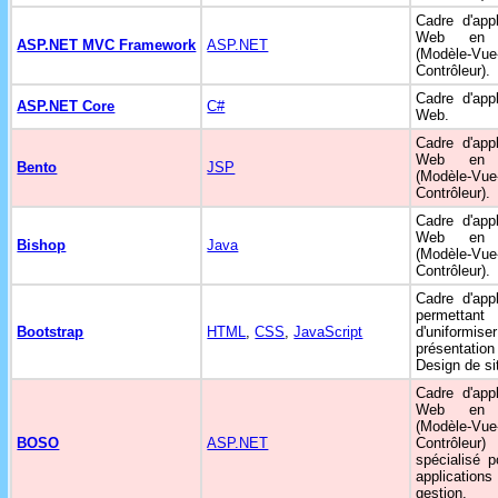
Cadre d'appl
Web e
ASP.NET MVC Framework
ASP.NET
(Modèle-Vue
Contrôleur).
Cadre d'appl
ASP.NET Core
C#
Web.
Cadre d'appl
Web e
Bento
JSP
(Modèle-Vue
Contrôleur).
Cadre d'appl
Web e
Bishop
Java
(Modèle-Vue
Contrôleur).
Cadre d'appl
permettant
Bootstrap
HTML
,
CSS
,
JavaScript
d'uniformi
présentat
Design de s
Cadre d'appl
Web e
(Modèle-Vue
BOSO
ASP.NET
Contrôleur)
spécialisé p
applicati
gestion.