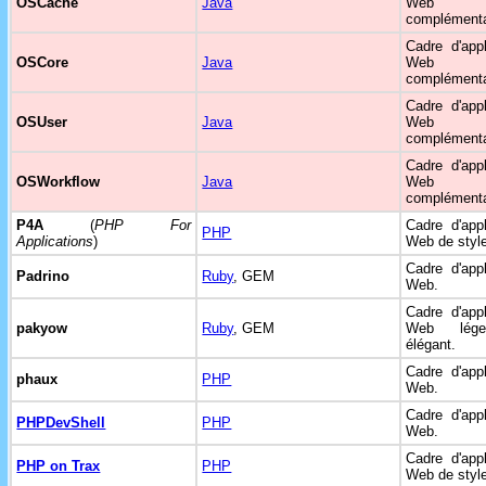
OSCache
Java
Web
complémenta
Cadre d'appl
OSCore
Java
Web
complémenta
Cadre d'appl
OSUser
Java
Web
complémenta
Cadre d'appl
OSWorkflow
Java
Web
complémenta
P4A
(
PHP For
Cadre d'appl
PHP
Applications
)
Web de styl
Cadre d'appl
Padrino
Ruby
, GEM
Web.
Cadre d'appl
pakyow
Ruby
, GEM
Web lég
élégant.
Cadre d'appl
phaux
PHP
Web.
Cadre d'appl
PHPDevShell
PHP
Web.
Cadre d'appl
PHP on Trax
PHP
Web de styl