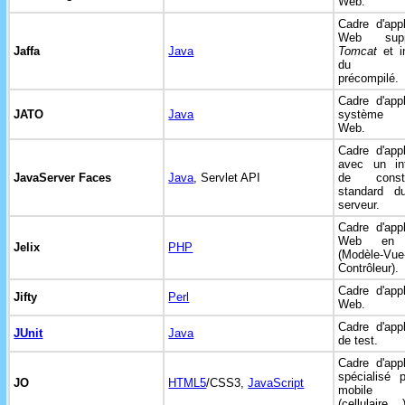
Web.
Cadre d'appl
Web suppo
Jaffa
Java
Tomcat
et i
d
précompilé.
Cadre d'appl
JATO
Java
système u
Web.
Cadre d'appl
avec un int
JavaServer Faces
Java
, Servlet API
de constr
standard d
serveur.
Cadre d'appl
Web e
Jelix
PHP
(Modèle-Vue
Contrôleur).
Cadre d'appl
Jifty
Perl
Web.
Cadre d'appl
JUnit
Java
de test.
Cadre d'appl
spécialisé 
JO
HTML5
/CSS3,
JavaScript
mobile
(cellulaire,...