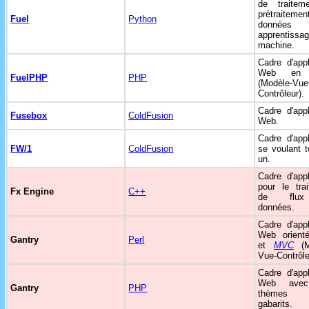
de traitem
prétraiteme
Fuel
Python
données
apprentissa
machine.
Cadre d'appl
Web e
FuelPHP
PHP
(Modèle-Vue
Contrôleur).
Cadre d'appl
Fusebox
ColdFusion
Web.
Cadre d'appl
FW/1
ColdFusion
se voulant 
un.
Cadre d'appl
pour le tra
Fx Engine
C++
de flu
données.
Cadre d'appl
Web orienté
Gantry
Perl
et
MVC
(M
Vue-Contrôle
Cadre d'appl
Web ave
Gantry
PHP
thème
gabarits.