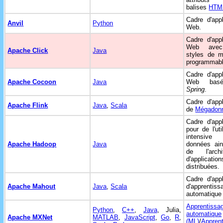
balises
HTM
Cadre d'appl
Anvil
Python
Web.
Cadre d'appl
Web ave
Apache Click
Java
styles de m
programmabl
Cadre d'appl
Apache Cocoon
Java
Web bas
Spring
.
Cadre d'appl
Apache Flink
Java
,
Scala
de
Mégadon
Cadre d'appl
pour de l'uti
intensi
Apache Hadoop
Java
données ain
de l'archit
d'application
distribuées.
Cadre d'appl
Apache Mahout
Java
,
Scala
d'apprentiss
automatique 
Apprentissa
Python
,
C++
,
Java
, Julia,
automatique
Apache MXNet
MATLAB
,
JavaScript
,
Go
,
R
,
(ML)
/
Appren