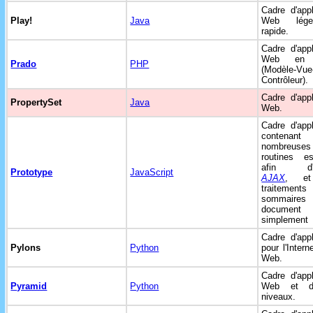
Cadre d'appl
Play!
Java
Web lég
rapide.
Cadre d'appl
Web e
Prado
PHP
(Modèle-Vue
Contrôleur).
Cadre d'appl
PropertySet
Java
Web.
Cadre d'appl
contena
nombreuses
routines es
afin d'ut
Prototype
JavaScript
AJAX
, et
traitements
sommair
document
simplement
Cadre d'appl
Pylons
Python
pour l'Intern
Web.
Cadre d'appl
Pyramid
Python
Web et d'
niveaux.