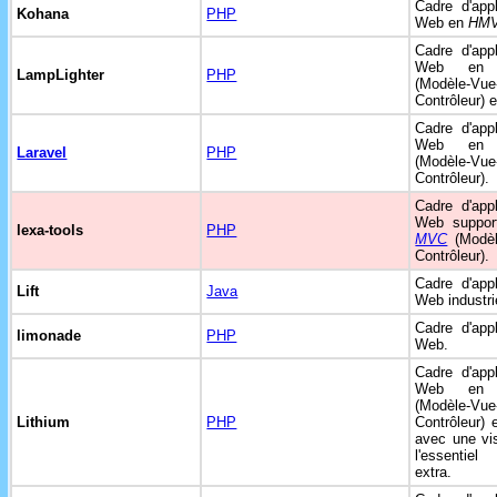
Cadre d'appl
Kohana
PHP
Web en
HM
Cadre d'appl
Web e
LampLighter
PHP
(Modèle-Vue
Contrôleur) 
Cadre d'appl
Web e
Laravel
PHP
(Modèle-Vue
Contrôleur).
Cadre d'appl
Web support
lexa-tools
PHP
MVC
(Modèl
Contrôleur).
Cadre d'appl
Lift
Java
Web industri
Cadre d'appl
limonade
PHP
Web.
Cadre d'appl
Web e
(Modèle-Vue
Lithium
PHP
Contrôleur)
avec une vi
l'essentie
extra.