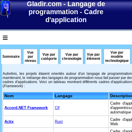
Gladir.com
-
Langage de
programmation
-
Cadre
d'application
≡
Vue
Vue par
Vue par
Vue par
Vue par
Sommaire
par
modèle
catégorie
chronologie
élément
niveau
technologique
Autrefois, les projets étaient orientés autour d'un langage de programmation
maintenant, le mélange des langages de programmation nous fait passer par de
cadres d'applications. Voici un tableau montrant différents cadres d'application
(
Framework
) :
Nom
Langage
Descriptio
Cadre d'appl
Accord.NET Framework
C#
d'apprentiss
automatique 
Cadre d'appl
Actix
Rust
Web.
Cadre d'appl