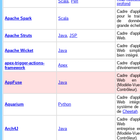
Scala
,
Perl
profond
Cadre d'appl
pour le tra
Apache Spark
Scala
de donn
grande échel
Cadre d'appl
Apache Struts
Java
,
JSP
Web.
Cadre d'appl
Apache Wicket
Java
Web simpli
bien intégré.
apex-trigger-actions-
Cadre d'appl
Apex
framework
d'événement
Cadre d'appl
Web e
AppFuse
Java
(Modèle-Vue
Contrôleur).
Cadre d'appl
Web intégr
Aquarium
Python
système de 
de
Cheetah
.
Cadre d'appl
Web p
Arch4J
Java
entreprise 
(Modèle-Vue
Contrôleur).