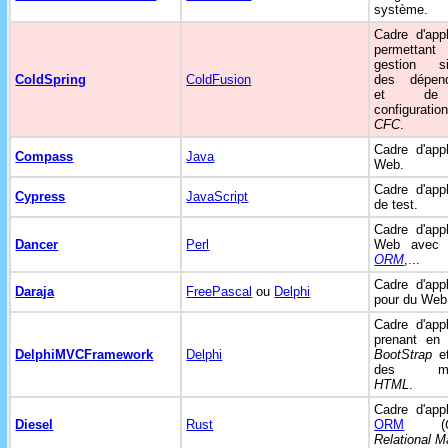
système.
Cadre d'appl
permetta
gestion sim
ColdSpring
ColdFusion
des dépen
et de
configurati
CFC
.
Cadre d'appl
Compass
Java
Web.
Cadre d'appl
Cypress
JavaScript
de test.
Cadre d'appl
Dancer
Perl
Web ave
ORM
,...
Cadre d'appl
Daraja
FreePascal
ou
Delphi
pour du We
Cadre d'appl
prenant en 
DelphiMVCFramework
Delphi
BootStrap
et
des mod
HTML
.
Cadre d'appl
Diesel
Rust
ORM
(
Relational M