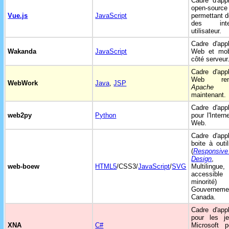
Cadre d'appl
open-source
Vue.js
JavaScript
permettant d
des inter
utilisateur.
Cadre d'appl
Wakanda
JavaScript
Web et mob
côté serveur
Cadre d'appl
Web ren
WebWork
Java
,
JSP
Apache S
maintenant.
Cadre d'appl
web2py
Python
pour l'Intern
Web.
Cadre d'appl
boite à out
(
Responsi
Design
,
web-boew
HTML5
/CSS3/
JavaScript
/
SVG
Multilingue,
accessib
minorit
Gouvernem
Canada.
Cadre d'appl
pour les j
XNA
C#
Microsoft p