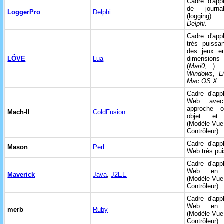
Cadre d'appl
de journali
LoggerPro
Delphi
(logging)
Delphi
.
Cadre d'appl
très puissa
des jeux e
LÖVE
Lua
dimensions
(
Mari0
,...
Windows
,
L
Mac OS X
.
Cadre d'appl
Web ave
approche or
Mach-II
ColdFusion
objet e
(Modèle-Vue
Contrôleur).
Cadre d'appl
Mason
Perl
Web très pui
Cadre d'appl
Web e
Maverick
Java
,
J2EE
(Modèle-Vue
Contrôleur).
Cadre d'appl
Web e
merb
Ruby
(Modèle-Vue
Contrôleur).