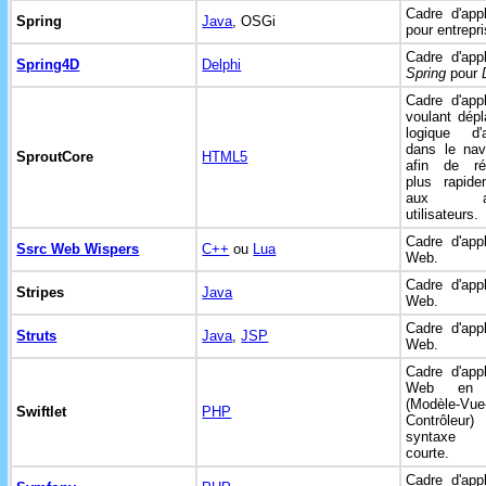
Cadre d'appl
Spring
Java
, OSGi
pour entrepr
Cadre d'appl
Spring4D
Delphi
Spring
pour
Cadre d'appl
voulant dépl
logique d'a
dans le nav
SproutCore
HTML5
afin de ré
plus rapide
aux act
utilisateurs.
Cadre d'appl
Ssrc Web Wispers
C++
ou
Lua
Web.
Cadre d'appl
Stripes
Java
Web.
Cadre d'appl
Struts
Java
,
JSP
Web.
Cadre d'appl
Web e
(Modèle-Vue
Swiftlet
PHP
Contrôleur
syntaxe
courte.
Cadre d'appl