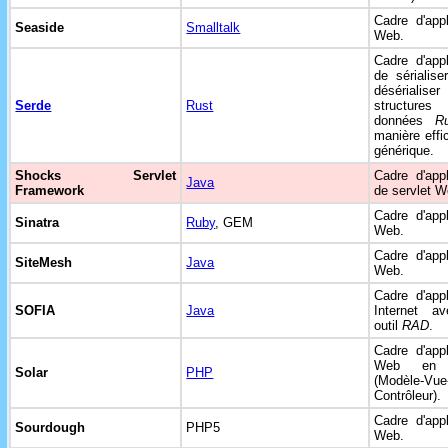
Cadre d'appl
Seaside
Smalltalk
Web.
Cadre d'appl
de sérialise
désérialis
Serde
Rust
structur
données
R
manière effi
générique.
Shocks Servlet
Cadre d'appl
Java
Framework
de servlet W
Cadre d'appl
Sinatra
Ruby
, GEM
Web.
Cadre d'appl
SiteMesh
Java
Web.
Cadre d'appl
SOFIA
Java
Internet a
outil
RAD
.
Cadre d'appl
Web e
Solar
PHP
(Modèle-Vue
Contrôleur).
Cadre d'appl
Sourdough
PHP5
Web.