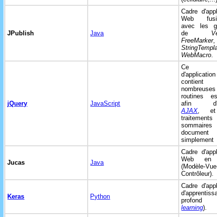
Cadre d'appl
Web fusio
avec les ga
JPublish
Java
de
V
FreeMarker
,
StringTempl
WebMacro
.
Ce ca
d'application
contien
nombreuses
routines es
jQuery
JavaScript
afin d'ut
AJAX
, et
traitements
sommair
document
simplement
Cadre d'appl
Web e
Jucas
Java
(Modèle-Vue
Contrôleur).
Cadre d'appl
d'apprentiss
Keras
Python
profond
learning
).