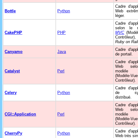
Cadre d'appl
Bottle
Python
Web extrê
léger.
Cadre d'appl
selon le 
CakePHP
PHP
MVC
(Modèl
Contrôleur)
Ruby on Rai
Cadre d'appl
Canyamo
Java
de portail.
Cadre d'appl
Web sel
Catalyst
Perl
modèl
(Modèle-Vue
Contrôleur).
Cadre d'appl
Celery
Python
de sys
distribué.
Cadre d'appl
Web sel
CGI::Application
Perl
modèl
(Modèle-Vue
Contrôleur).
Cadre d'appl
CherryPy
Python
Web très sim