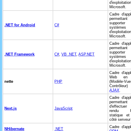
d'exploitat
Microsoft.
Cadre d'appl
permetta
supporte
.NET for Android
C#
systèmes
d'exploitat
Microsoft.
Cadre d'appl
permetta
supporte
.NET Framework
C#
,
VB .NET
,
ASP.NET
systèmes
d'exploitat
Microsoft.
Cadre d'appl
Web e
nette
PHP
(Modèle-Vue
Contrôleur
AJAX
.
Cadre d'appl
permettant
d'effectu
Next.js
JavaScript
rendu hy
statique et
côté serveu
Cadre d'appl
NHibernate
.NET