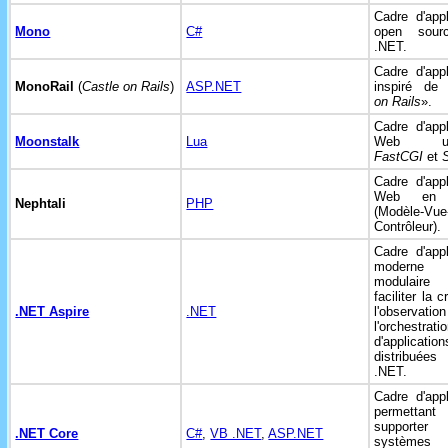
Cadre d'appl
Mono
C#
open sour
.NET.
Cadre d'appl
MonoRail
(
Castle on Rails
)
ASP.NET
inspiré de
on Rails
».
Cadre d'appl
Moonstalk
Lua
Web util
FastCGI
et
Cadre d'appl
Web e
Nephtali
PHP
(Modèle-Vue
Contrôleur).
Cadre d'appl
modern
modulaire
faciliter la c
.NET Aspire
.NET
l'observat
l'orchestrati
d'application
distribué
.NET.
Cadre d'appl
permetta
supporte
.NET Core
C#
,
VB .NET
,
ASP.NET
systèmes