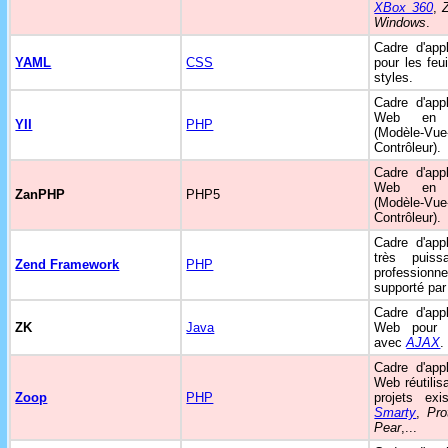
XBox 360
,
Windows
.
Cadre d'appl
YAML
CSS
pour les feui
styles.
Cadre d'appl
Web e
YII
PHP
(Modèle-Vue
Contrôleur).
Cadre d'appl
Web e
ZanPHP
PHP5
(Modèle-Vue
Contrôleur).
Cadre d'appl
très puiss
Zend Framework
PHP
professionne
supporté par
Cadre d'appl
ZK
Java
Web pour 
avec
AJAX
.
Cadre d'appl
Web réutilis
Zoop
PHP
projets exi
Smarty
,
Pro
Pear
,...