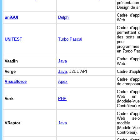
présentat
Design de s
Cadre d'appl
uniGUI
Delphi
Web
Cadre d'appl
permettant d
des tests un
UNITEST
Turbo Pascal
pour 
programmes
en
Turbo Pa
Cadre d'appl
Vaadin
Java
Web.
Verge
Java
, J2EE API
Cadre d'appli
Cadre d'appl
Visualforce
Apex
de composan
Cadre d'appl
Web e
Vork
PHP
(Modèle-Vue
Contrôleur) 
Cadre d'appl
Web sel
VRaptor
Java
modèl
(Modèle-Vue
Contrôleur).