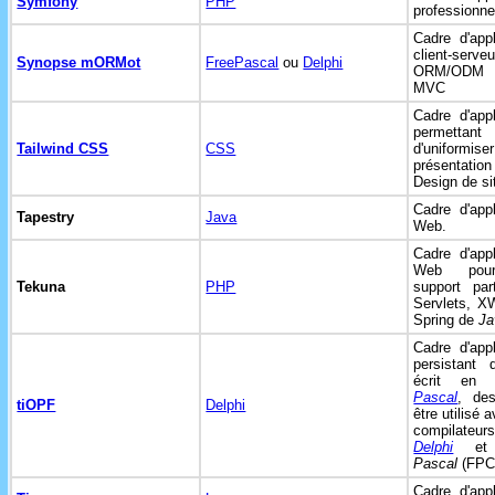
Symfony
PHP
professionne
Cadre d'appl
client-serveu
Synopse mORMot
FreePascal
ou
Delphi
ORM/ODM
MVC
Cadre d'appl
permettant
Tailwind CSS
CSS
d'uniformi
présentat
Design de s
Cadre d'appl
Tapestry
Java
Web.
Cadre d'appl
Web pou
Tekuna
PHP
support par
Servlets, X
Spring de
Ja
Cadre d'appl
persistant d
écrit e
Pascal
, des
tiOPF
Delphi
être utilisé 
compilateur
Delphi
e
Pascal
(FPC
Cadre d'appl