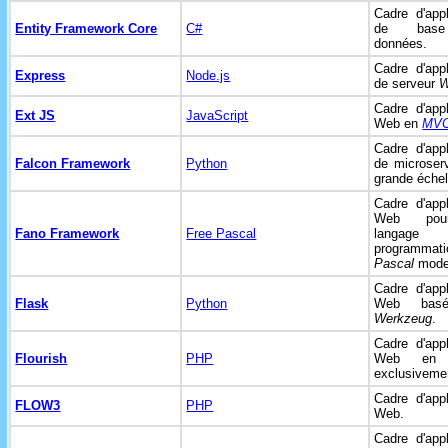
Cadre d'appl
Entity Framework Core
C#
de bas
données.
Cadre d'appl
Express
Node.js
de serveur
Cadre d'appl
Ext JS
JavaScript
Web en
MV
Cadre d'appl
Falcon Framework
Python
de microser
grande échel
Cadre d'appl
Web pou
Fano Framework
Free Pascal
langag
programmati
Pascal
mode
Cadre d'appl
Flask
Python
Web bas
Werkzeug
.
Cadre d'appl
Flourish
PHP
Web e
exclusiveme
Cadre d'appl
FLOW3
PHP
Web.
Cadre d'appl