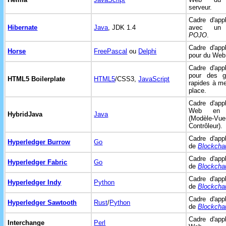
serveur.
Cadre d'appl
Hibernate
Java
, JDK 1.4
avec un 
POJO
.
Cadre d'appl
Horse
FreePascal
ou
Delphi
pour du We
Cadre d'appl
pour des ga
HTML5 Boilerplate
HTML5
/CSS3,
JavaScript
rapides à me
place.
Cadre d'appl
Web e
HybridJava
Java
(Modèle-Vue
Contrôleur).
Cadre d'appl
Hyperledger Burrow
Go
de
Blockcha
Cadre d'appl
Hyperledger Fabric
Go
de
Blockcha
Cadre d'appl
Hyperledger Indy
Python
de
Blockcha
Cadre d'appl
Hyperledger Sawtooth
Rust
/
Python
de
Blockcha
Cadre d'appl
Interchange
Perl