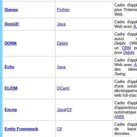
Cadre d'appl
Django
Python
pour l'Intern
Web.
Cadre d'appl
DomUI!
Java
Web avec
A
Cadre d'appl
aussi n
DORM
Delphi
Delphi OR
un
ORM
pu
pour
Delphi
.
Cadre d'appl
Web avec
A
Echo
Java
des idé
Swing
.
Cadre d'appl
d'une solut
ELIOM
OCaml
développem
web full-stac
Cadre d'appl
d'apprentiss
Encog
Java
/
C#
automatique 
ANN
).
Cadre d'appl
Entity Framework
C#
de bas
données.