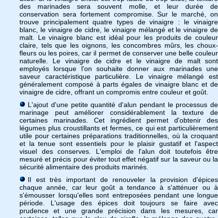
des marinades sera souvent molle, et leur durée de
conservation sera fortement compromise. Sur le marché, on
trouve principalement quatre types de vinaigre : le vinaigre
blanc, le vinaigre de cidre, le vinaigre mélangé et le vinaigre de
malt. Le vinaigre blanc est idéal pour les produits de couleur
claire, tels que les oignons, les concombres mûrs, les choux-
fleurs ou les poires, car il permet de conserver une belle couleur
naturelle. Le vinaigre de cidre et le vinaigre de malt sont
employés lorsque l'on souhaite donner aux marinades une
saveur caractéristique particulière. Le vinaigre mélangé est
généralement composé à parts égales de vinaigre blanc et de
vinaigre de cidre, offrant un compromis entre couleur et goût.
L'ajout d'une petite quantité d'alun pendant le processus de
marinage peut améliorer considérablement la texture de
certaines marinades. Cet ingrédient permet d'obtenir des
légumes plus croustillants et fermes, ce qui est particulièrement
utile pour certaines préparations traditionnelles, où la croquant
et la tenue sont essentiels pour le plaisir gustatif et l'aspect
visuel des conserves. L'emploi de l'alun doit toutefois être
mesuré et précis pour éviter tout effet négatif sur la saveur ou la
sécurité alimentaire des produits marinés.
Il est très important de renouveler la provision d'épices
chaque année, car leur goût a tendance à s'atténuer ou à
s'émousser lorsqu'elles sont entreposées pendant une longue
période. L'usage des épices doit toujours se faire avec
prudence et une grande précision dans les mesures, car