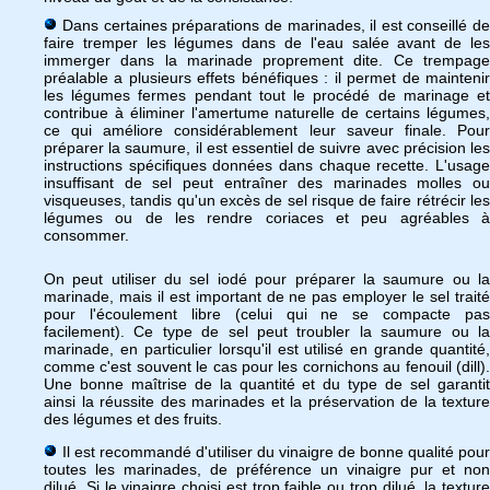
Dans certaines préparations de marinades, il est conseillé de
faire tremper les légumes dans de l'eau salée avant de les
immerger dans la marinade proprement dite. Ce trempage
préalable a plusieurs effets bénéfiques : il permet de maintenir
les légumes fermes pendant tout le procédé de marinage et
contribue à éliminer l'amertume naturelle de certains légumes,
ce qui améliore considérablement leur saveur finale. Pour
préparer la saumure, il est essentiel de suivre avec précision les
instructions spécifiques données dans chaque recette. L'usage
insuffisant de sel peut entraîner des marinades molles ou
visqueuses, tandis qu'un excès de sel risque de faire rétrécir les
légumes ou de les rendre coriaces et peu agréables à
consommer.
On peut utiliser du sel iodé pour préparer la saumure ou la
marinade, mais il est important de ne pas employer le sel traité
pour l'écoulement libre (celui qui ne se compacte pas
facilement). Ce type de sel peut troubler la saumure ou la
marinade, en particulier lorsqu'il est utilisé en grande quantité,
comme c'est souvent le cas pour les cornichons au fenouil (dill).
Une bonne maîtrise de la quantité et du type de sel garantit
ainsi la réussite des marinades et la préservation de la texture
des légumes et des fruits.
Il est recommandé d'utiliser du vinaigre de bonne qualité pour
toutes les marinades, de préférence un vinaigre pur et non
dilué. Si le vinaigre choisi est trop faible ou trop dilué, la texture