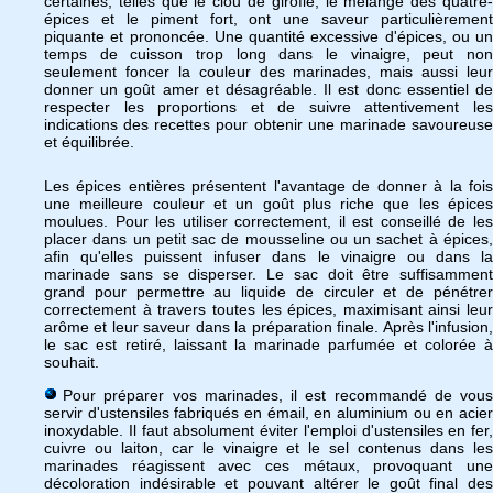
certaines, telles que le clou de girofle, le mélange des quatre-
épices et le piment fort, ont une saveur particulièrement
piquante et prononcée. Une quantité excessive d'épices, ou un
temps de cuisson trop long dans le vinaigre, peut non
seulement foncer la couleur des marinades, mais aussi leur
donner un goût amer et désagréable. Il est donc essentiel de
respecter les proportions et de suivre attentivement les
indications des recettes pour obtenir une marinade savoureuse
et équilibrée.
Les épices entières présentent l'avantage de donner à la fois
une meilleure couleur et un goût plus riche que les épices
moulues. Pour les utiliser correctement, il est conseillé de les
placer dans un petit sac de mousseline ou un sachet à épices,
afin qu'elles puissent infuser dans le vinaigre ou dans la
marinade sans se disperser. Le sac doit être suffisamment
grand pour permettre au liquide de circuler et de pénétrer
correctement à travers toutes les épices, maximisant ainsi leur
arôme et leur saveur dans la préparation finale. Après l'infusion,
le sac est retiré, laissant la marinade parfumée et colorée à
souhait.
Pour préparer vos marinades, il est recommandé de vous
servir d'ustensiles fabriqués en émail, en aluminium ou en acier
inoxydable. Il faut absolument éviter l'emploi d'ustensiles en fer,
cuivre ou laiton, car le vinaigre et le sel contenus dans les
marinades réagissent avec ces métaux, provoquant une
décoloration indésirable et pouvant altérer le goût final des