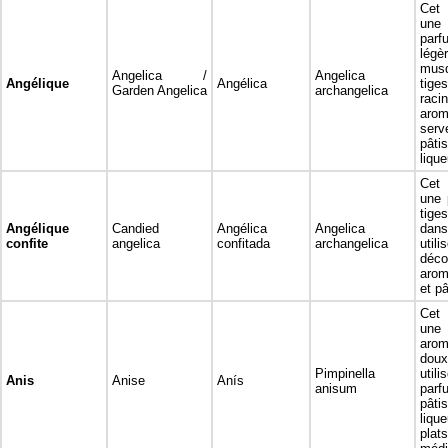
Cet 
une
par
légè
mus
Angelica /
Angelica
Angélique
Angélica
tiges
Garden Angelica
archangelica
raci
arom
se
pât
lique
Cet 
une 
tige
Angélique
Candied
Angélica
Angelica
dan
confite
angelica
confitada
archangelica
uti
dé
arom
et pâ
Cet 
un
arom
dou
Pimpinella
uti
Anis
Anise
Anís
anisum
parf
pâtis
liqu
plats