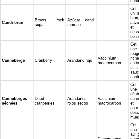
confi
Cet 
un s
bru
Brown rock
Azúcar candi
Candi brun
-
save
sugar
moreno
et 
de
bois
Cet 
une
rou
Vaccinium
r
Canneberge
Cranberry
Arándano rojo
macrocarpon
anti
util
sa
confi
Cet 
un
désh
Canneberges
Dried
Arándanos
Vaccinium
cann
séchées
cranberries
rojos secos
macrocarpon
et t
pour
de
mues
Cet 
une 
au 
Cinnamomum
sucr