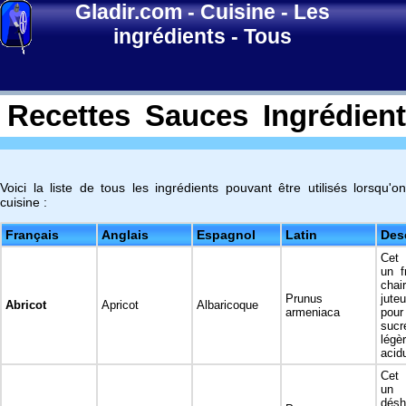
Gladir.com
-
Cuisine
-
Les
ingrédients
-
Tous
Recettes
Sauces
Ingrédien
Voici la liste de tous les ingrédients pouvant être utilisés lorsqu'on
cuisine :
Français
Anglais
Espagnol
Latin
Des
Cet 
un f
cha
Prunus
jute
Abricot
Apricot
Albaricoque
armeniaca
pou
su
légè
acid
Cet 
un
désh