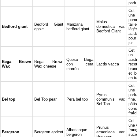
parf
Cet 
une
pom
Malus
Bedford Giant
Manzana
tail
Bedford giant
domestica var.
apple
bedford giant
légè
Bedford Giant
acid
pour
jus.
Cet 
un
Queso Bega
aust
Bega Brown
Bega Brown
con cera
Lactis vacca
reco
Wax
Wax cheese
marrón
brun
et b
en t
Cet 
une 
Pyrus
parf
Bel top
Bel Top pear
Pera bel top
communis var.
fine
Bel Top
pât
con
fraîc
Cet 
une v
Prunus
Albaricoque
fran
Bergeron
Bergeron apricot
armeniaca var.
bergeron
sucr
Bergeron