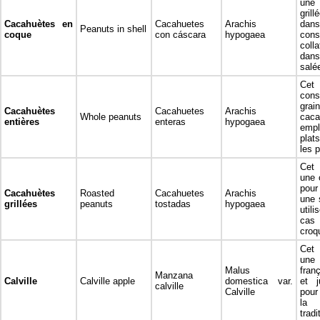
une
gril
Cacahuètes en
Cacahuetes
Arachis
dan
Peanuts in shell
coque
con cáscara
hypogaea
co
colla
dans
salé
Cet 
co
grai
Cacahuètes
Cacahuetes
Arachis
Whole peanuts
caca
entières
enteras
hypogaea
empl
plat
les p
Cet 
une 
pou
Cacahuètes
Roasted
Cacahuetes
Arachis
une 
grillées
peanuts
tostadas
hypogaea
util
cas 
croq
Cet 
un
Malus
fran
Manzana
Calville
Calville apple
domestica var.
et j
calville
Calville
pour
la 
tradi