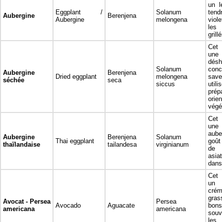
un l
Eggplant /
Solanum
ten
Aubergine
Berenjena
Aubergine
melongena
viole
les 
grill
Cet 
une
désh
Solanum
con
Aubergine
Berenjena
Dried eggplant
melongena
sav
séchée
seca
siccus
util
prép
ori
végé
Cet 
un
aube
Aubergine
Berenjena
Solanum
Thai eggplant
goût
thaïlandaise
tailandesa
virginianum
de 
asia
dans
Cet 
un 
cr
gra
Avocat - Persea
Persea
Avocado
Aguacate
bon
americana
americana
souv
le