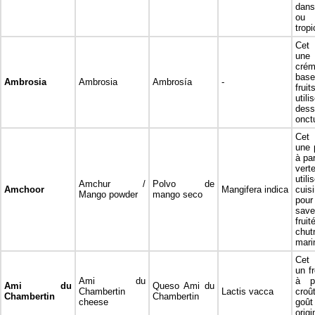
dans
ou 
tropi
Cet 
une
crém
base
Ambrosia
Ambrosia
Ambrosía
-
fru
uti
des
onct
Cet 
une 
à pa
ver
uti
Amchur /
Polvo de
Amchoor
Mangifera indica
cui
Mango powder
mango seco
pour
save
frui
ch
mari
Cet 
un f
Ami du
à p
Ami du
Queso Ami du
Chambertin
Lactis vacca
cro
Chambertin
Chambertin
cheese
goû
ori