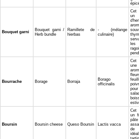
épic
Cet 
un 
d'he
aro
Bouquet garni /
Ramillete de
- (mélange
sou
Bouquet garni
Herb bundle
hierbas
culinaire)
thy
serv
les
rago
pend
Cet 
un
aro
fleu
Borago
feui
Bourrache
Borage
Borraja
officinalis
poiv
pou
sal
bois
esti
Cet 
un f
pâ
Boursin
Boursin cheese
Queso Boursin
Lactis vacca
assa
de 
idé
tarti