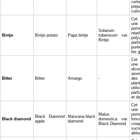
cert
prép
culin
Cet 
une
pom
Solanum
néer
Bintje
Bintje potato
Papa bintje
tuberosum var.
poly
Bintje
par
puré
les g
Cet 
une
alco
aro
Bitter
Bitter
Amargo
-
des 
pla
uti
parf
et di
Cet 
une 
Malus
pom
Black Diamond
Manzana black
Black diamond
domestica var.
fonc
apple
diamond
Black Diamond
cr
sucr
altit