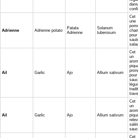
dans
confi
Cet 
une
pom
Patata
Solanum
Adrienne
Adrienne potato
chai
Adrienne
tuberosum
pou
sau
sala
Cet 
u
arom
pi
pron
Ail
Garlic
Ajo
Allium sativum
po
sau
lég
tra
trav
Cet 
u
arom
Ail
Garlic
Ajo
Allium sativum
piqua
rele
sal
sauc
Cet 