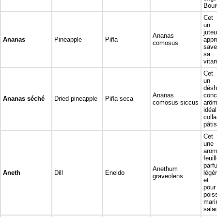
Bour
Cet 
un f
jut
Ananas
Ananas
Pineapple
Piña
app
comosus
save
sa 
vita
Cet 
un
désh
Ananas
co
Ananas séché
Dried pineapple
Piña seca
comosus siccus
arô
idé
coll
pâtis
Cet 
un
aro
feui
parf
Anethum
Aneth
Dill
Eneldo
légè
graveolens
et f
pou
pois
ma
sala