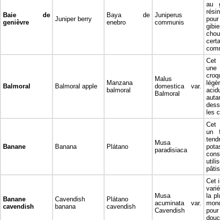
au 
rési
Baie de
Baya de
Juniperus
Juniper berry
pou
genièvre
enebro
communis
gibi
cho
cert
comm
Cet 
un
cr
Malus
Manzana
légè
Balmoral
Balmoral apple
domestica var.
balmoral
acid
Balmoral
aut
dess
les 
Cet 
un f
ten
Musa
Banane
Banana
Plátano
pota
paradisiaca
con
uti
pâtis
Cet i
vari
Musa
la p
Banane
Cavendish
Plátano
acuminata var.
mon
cavendish
banana
cavendish
Cavendish
pou
douc