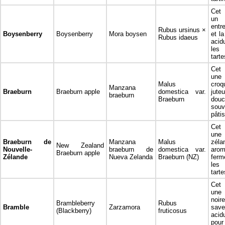
Cet 
un 
entr
Rubus ursinus ×
Boysenberry
Boysenberry
Mora boysen
et l
Rubus idaeus
acidu
les 
tarte
Cet 
un
Malus
cr
Manzana
Braeburn
Braeburn apple
domestica var.
jute
braeburn
Braeburn
douc
souv
pâtis
Cet 
une
Braeburn de
Manzana
Malus
zél
New Zealand
Nouvelle-
braeburn de
domestica var.
arom
Braeburn apple
Zélande
Nueva Zelanda
Braeburn (NZ)
ferm
les
tarte
Cet 
une
noir
Brambleberry
Rubus
Bramble
Zarzamora
sav
(Blackberry)
fruticosus
acid
pour