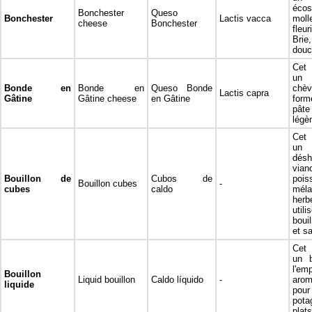
éco
Bonchester
Queso
Bonchester
Lactis vacca
mol
cheese
Bonchester
fleu
Brie
douc
Cet 
un 
Bonde en
Bonde en
Queso Bonde
chèv
Lactis capra
Gâtine
Gâtine cheese
en Gâtine
form
pâte
légè
Cet 
un
dés
vian
Bouillon de
Cubos de
pois
Bouillon cubes
-
cubes
caldo
méla
herb
utili
boui
et s
Cet 
un b
l'em
Bouillon
Liquid bouillon
Caldo líquido
-
arom
liquide
pou
pota
plats