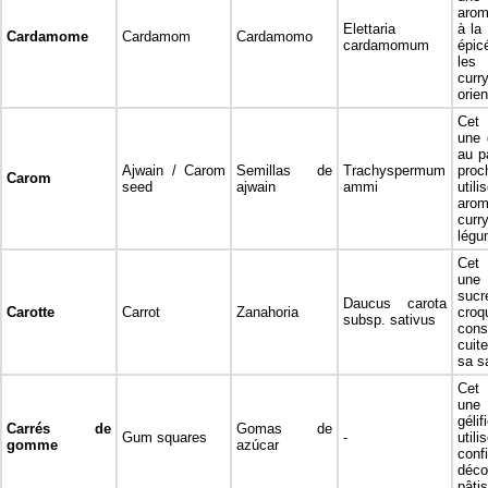
arom
Elettaria
à la 
Cardamome
Cardamom
Cardamomo
cardamomum
épic
les
curry
orie
Cet 
une 
au p
Ajwain / Carom
Semillas de
Trachyspermum
pro
Carom
seed
ajwain
ammi
uti
arom
curr
légu
Cet 
une 
su
Daucus carota
Carotte
Carrot
Zanahoria
croq
subsp. sativus
con
cuit
sa s
Cet 
une
gél
Carrés de
Gomas de
Gum squares
-
uti
gomme
azúcar
con
déc
pâtis