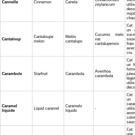
Cannelle
Cinnamon
Canela
zeylanicum
util
des
mijo
chau
Cet 
un 
Cucumis melo
sucr
Cantaloupe
Melón
Cantaloup
var.
sou
melon
cantalupo
cantalupensis
frai
ave
cru.
Cet 
un f
for
Averrhoa
Carambole
Starfruit
Carambola
ju
carambola
légè
util
déco
Cet 
u
cara
Caramel
Caramelo
Liquid caramel
-
ut
liquide
líquido
aro
colo
sauc
Cet 
un