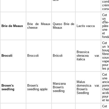
comb
crém
cors
Cet 
un 
d'Îl
Brie de Meaux
Queso Brie de
Brie de Meaux
Lactis vacca
pâte
cheese
Meaux
une 
et 
fond
Cet 
un l
bouq
Brassica
fibr
Brocoli
Broccoli
Brócoli
oleracea var.
souv
italica
vap
pou
les p
Cet 
un
Malus
an
Manzana
Brown's
Brown's
domestica var.
pomm
Brown's
seedling
seedling apple
Brown's
cha
seedling
Seedling
acid
pour
et le
Cet 