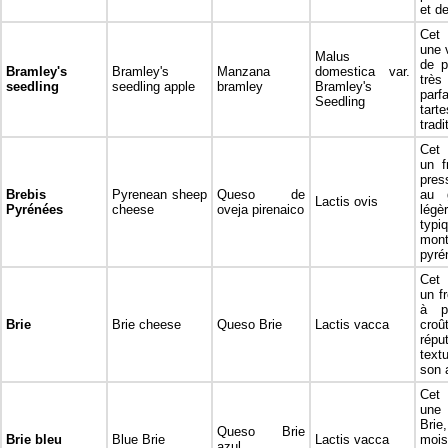
et d
Cet 
une 
Malus
de p
Bramley's
Bramley's
Manzana
domestica var.
trè
seedling
seedling apple
bramley
Bramley's
parf
Seedling
tart
tradi
Cet 
un f
pres
Brebis
Pyrenean sheep
Queso de
au 
Lactis ovis
Pyrénées
cheese
oveja pirenaico
légè
ty
mon
pyré
Cet 
un f
à p
Brie
Brie cheese
Queso Brie
Lactis vacca
cro
rép
text
son 
Cet 
une
Bri
Queso Brie
Brie bleu
Blue Brie
Lactis vacca
mois
azul