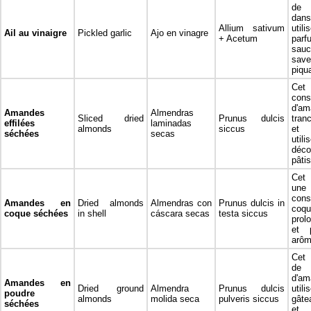
de l
dans
Allium sativum
ut
Ail au vinaigre
Pickled garlic
Ajo en vinagre
+ Acetum
parf
sau
sav
piqu
Cet 
cons
d'am
Amandes
Almendras
Sliced dried
Prunus dulcis
tran
effilées
laminadas
almonds
siccus
et
séchées
secas
uti
déco
pâtis
Cet 
un
cons
Amandes en
Dried almonds
Almendras con
Prunus dulcis in
coqu
coque séchées
in shell
cáscara secas
testa siccus
prol
et 
arôm
Cet 
de
d'a
Amandes en
Dried ground
Almendra
Prunus dulcis
util
poudre
almonds
molida seca
pulveris siccus
gâte
séchées
et