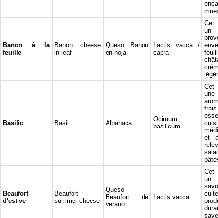
en
mues
Cet 
un
prov
Banon à la
Banon cheese
Queso Banon
Lactis vacca /
en
feuille
in leaf
en hoja
capra
fe
chât
cr
légè
Cet 
un
arom
fra
esse
Ocimum
Basilic
Basil
Albahaca
cuis
basilicum
médi
et a
rel
sala
pâte
Cet 
un
sav
Queso
Beaufort
Beaufort
cui
Beaufort de
Lactis vacca
d'estive
summer cheese
prod
verano
dura
save