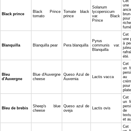
Cet 
un
Solanum
anci
Black Prince
Tomate black
lycopersicum
Black prince
brun
tomato
prince
var. Black
pou
Prince
rich
fumé
Cet 
une 
Pyrus
à pe
Blanquilla
Blanquilla pear
Pera blanquilla
communis var.
jut
Blanquilla
rafr
été.
Cet 
un f
pers
Bleu
Blue d'Auvergne
Queso Azul de
Lactis vacca
au 
d'Auvergne
cheese
Auvernia
cré
pou
plat
Cet 
un f
Sheep's blue
Queso azul de
persi
Bleu de brebis
Lactis ovis
cheese
oveja
de 
text
et a
Cet 
un f