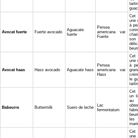
ta
guac
Cet 
une 
à pea
Persea
Aguacate
con
Avocat fuerte
Fuerte avocado
americana var.
fuerte
chai
Fuerte
s
déli
beur
Cet 
une 
Persea
à pe
Avocat haas
Hass avocado
Aguacate hass
americana var.
gra
Hass
crém
le g
tarti
Cet 
un l
au 
Lac
obt
Babeurre
Buttermilk
Suero de leche
fermentatum
fab
beur
les 
mari
Cet 
une 