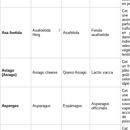
en p
Cet 
un
aro
parf
sulf
Asafoetida /
Ferula
Asa foetida
Asafétida
en p
Hing
asafoetida
dan
ind
rele
végé
lenti
Cet 
un f
Aslago
pât
Asiago cheese
Queso Asiago
Lactis vacca
(Asiago)
goût
selo
râpé
Cet 
une 
savo
Asparagus
souv
Asperges
Asparagus
Espárragos
officinalis
va
acc
de 
pois
Cet 