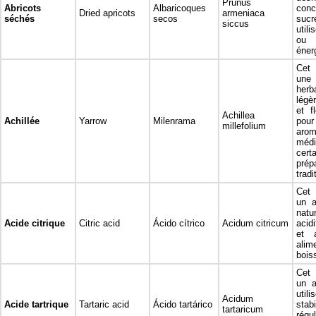
Prunus
Abricots
Albaricoques
co
Dried apricots
armeniaca
séchés
secos
suc
siccus
utili
ou 
éner
Cet 
un
herb
légè
et fl
Achillea
Achillée
Yarrow
Milenrama
pou
millefolium
aro
méd
cert
prép
tradi
Cet 
un a
natu
Acide citrique
Citric acid
Ácido cítrico
Acidum citricum
acid
et a
al
bois
Cet 
un a
uti
Acidum
Acide tartrique
Tartaric acid
Ácido tartárico
sta
tartaricum
régu