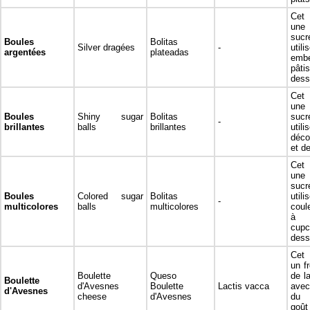
Cet 
une
sucr
Boules
Bolitas
Silver dragées
-
uti
argentées
plateadas
embe
pât
dess
Cet 
une
Boules
Shiny sugar
Bolitas
sucr
-
brillantes
balls
brillantes
uti
déco
et de
Cet 
une
suc
Boules
Colored sugar
Bolitas
utili
-
multicolores
balls
multicolores
coul
à 
cu
dess
Cet 
un f
Boulette
Queso
de l
Boulette
d'Avesnes
Boulette
Lactis vacca
avec
d'Avesnes
cheese
d'Avesnes
du 
goû