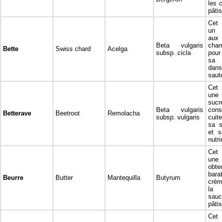
les c
pâtis
Cet 
un l
au
Beta vulgaris
char
Bette
Swiss chard
Acelga
subsp. cicla
pour
sa 
dans
saut
Cet 
une 
sucr
Beta vulgaris
con
Betterave
Beetroot
Remolacha
subsp. vulgaris
cuit
sa s
et s
nutr
Cet 
une 
ob
bar
Beurre
Butter
Mantequilla
Butyrum
crèm
la 
sau
pâtis
Cet 