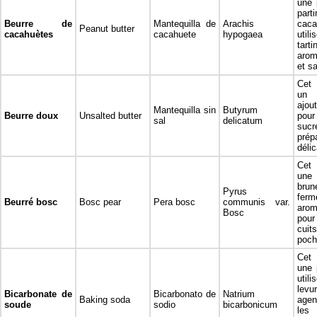
une 
pa
Beurre de
Mantequilla de
Arachis
caca
Peanut butter
cacahuètes
cacahuete
hypogaea
uti
tarti
arom
et s
Cet 
un 
ajou
Mantequilla sin
Butyrum
Beurre doux
Unsalted butter
pour
sal
delicatum
suc
prép
délic
Cet 
une
bru
Pyrus
fe
Beurré bosc
Bosc pear
Pera bosc
communis var.
arom
Bosc
pour
cuit
poch
Cet 
une 
uti
levu
Bicarbonate de
Bicarbonato de
Natrium
Baking soda
agen
soude
sodio
bicarbonicum
les 