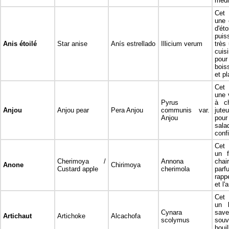
médi
Cet 
une 
d'ét
puis
Anis étoilé
Star anise
Anís estrellado
Illicium verum
très 
cuis
pou
bois
et pl
Cet 
une 
Pyrus
à ch
Anjou
Anjou pear
Pera Anjou
communis var.
jute
Anjou
pour
sa
confi
Cet 
un f
Cherimoya /
Annona
chai
Anone
Chirimoya
Custard apple
cherimola
parf
rapp
et l'
Cet 
un l
Cynara
sav
Artichaut
Artichoke
Alcachofa
scolymus
sou
bouil