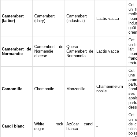
Cet 
un f
mol
Camembert
Camembert
Camembert
Lactis vacca
fleu
(laitier)
(dairy)
(industrial)
indu
go
crém
Cet 
un f
Camembert de
Queso
Camembert de
lait
Normandie
Camembert de
Lactis vacca
Normandie
fleu
cheese
Normandía
fra
text
Cet 
un
aro
par
Chamaemelum
Camomille
Chamomile
Manzanilla
flora
nobile
se
apai
parf
dess
Cet 
un s
White rock
Azúcar candi
de c
Candi blanc
-
sugar
blanco
util
bo