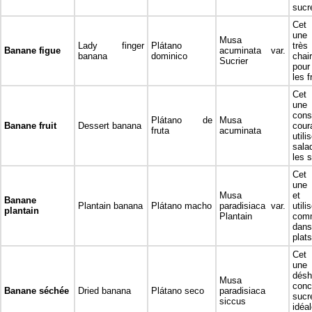
sucr
Cet 
une 
Musa
Lady finger
Plátano
très
Banane figue
acuminata var.
banana
dominico
chai
Sucrier
pour
les f
Cet 
une
con
Plátano de
Musa
Banane fruit
Dessert banana
cou
fruta
acuminata
util
sala
les 
Cet 
une
Musa
et 
Banane
Plantain banana
Plátano macho
paradisiaca var.
uti
plantain
Plantain
co
dan
plats
Cet 
un
désh
Musa
con
Banane séchée
Dried banana
Plátano seco
paradisiaca
sucr
siccus
idé