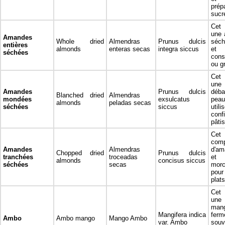
prép
sucr
Cet 
une 
Amandes
Whole dried
Almendras
Prunus dulcis
séch
entières
almonds
enteras secas
integra siccus
et 
séchées
con
ou gr
Cet 
un
Amandes
Prunus dulcis
déba
Blanched dried
Almendras
mondées
exsulcatus
pea
almonds
peladas secas
séchées
siccus
ut
con
pâtis
Cet 
com
Amandes
Almendras
d'am
Chopped dried
Prunus dulcis
tranchées
troceadas
et 
almonds
concisus siccus
séchées
secas
morc
pour
plat
Cet 
une
man
Mangifera indica
ferm
Ambo
Ambo mango
Mango Ambo
var. Ambo
sou