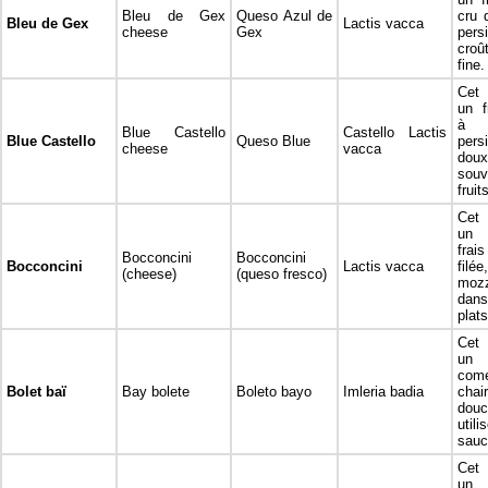
Bleu de Gex
Queso Azul de
cru 
Bleu de Gex
Lactis vacca
cheese
Gex
pers
cro
fine.
Cet 
un f
à 
Blue Castello
Castello Lactis
Blue Castello
Queso Blue
pers
cheese
vacca
dou
souv
fruit
Cet 
un 
frai
Bocconcini
Bocconcini
Bocconcini
Lactis vacca
filée
(cheese)
(queso fresco)
mozz
dan
plats
Cet 
un 
come
Bolet baï
Bay bolete
Boleto bayo
Imleria badia
cha
dou
uti
sauc
Cet 
un