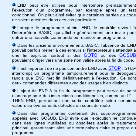
END peut être utilisée pour interrompre prématurément
l'exécution d'un programme, par exemple après un test
conditionnel. On peut ainsi éviter que certaines parties du code
ne soient atteintes dans des cas particuliers.
Lorsque le programme atteint END, le contrôle revient à
l'interpréteur BASIC, qui affiche généralement une invite pour
entrer une nouvelle commande ou relancer un programme.
Dans les anciens environnements BASIC, l'absence de END
pouvait parfois mener à des erreurs si l'interpréteur s'attendait à
GOTO
GOSU
une fin explicite, surtout si des
ou des
pouvaient diriger vers une zone non valide après la fin du code.
STOP
Il est important de ne pas confondre END avec
:
STOP
interrompt un programme temporairement pour le déboguer,
tandis que END met fin définitivement à l'exécution. Ce sont
deux commandes différentes avec des usages bien distincts.
L'ajout de END à la fin du programme peut servir de point
d'ancrage pour des instructions conditionnelles, comme un IF ...
THEN END, permettant une sortie contrôlée selon certaines
valeurs ou événements détectés en cours de route.
Dans des programmes contenant des sous-programmes
appelés avec GOSUB, END évite que l'exécution ne continue
dans des lignes inutilisées ou obsolètes après le traitement
principal, garantissant ainsi une terminaison claire et propre du
programme.