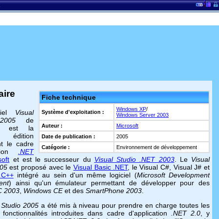
ire
Fiche technique
Windows XP
/
ciel
Visual
Système d'exploitation :
Windows Server 2003
2005
de
Auteur :
Microsoft
est la
e édition
Date de publication :
2005
nt le cadre
Catégorie :
Environnement de développement
ation
.NET
oft
et est le successeur du
Visual Studio .NET 2003
. Le
Visual
005
est proposé avec le
Visual Basic .NET
, le Visual C#, Visual J# et
 C++
intégré au sein d'un même logiciel (
Microsoft Development
ent
) ainsi qu'un émulateur permettant de développer pour des
C 2003
,
Windows CE
et des
SmartPhone 2003
.
 Studio 2005
a été mis à niveau pour prendre en charge toutes les
 fonctionnalités introduites dans cadre d'application
.NET 2.0
, y