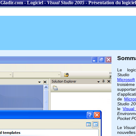
Gladir.com
-
Logiciel
-
Visual Studio 2005
-
Présentation du logiciel
Somma
Le logi
Studio 
Microsoft
troisièm
supporta
d'applic
de
Micros
Studio 2
le
Visual
Environm
Pocket P
Le
Visual
nouvelles