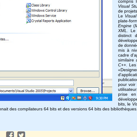
compris 
Visual St
de projet
Le
Visua
plate-fo
Engine
(
XML
. L
distinct d
développe
de donn
mis à ni
cadre d'a
similaire
C++
. Les
«Design
d'applica
publicati
pour voir
utilisate
prise en
développe
bits, le
Vi
ait des compilateurs 64 bits et des versions 64 bits des bibliothèques