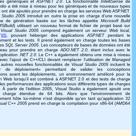
les génériques et
ASP.NET 2.0
. La fonctionnalité
IntelliSense
de
udio
a été mise à niveau pour les génériques et de nouveaux types
s ont été ajoutés pour prendre en charge les services Web ASP.NET.
l Studio 2005
introduit en outre la prise en charge d'une nouvelle
rme de génération basée sur les tâches appelée
Microsoft Build
MSBuild
) utilisant un nouveau format de fichier de projet basé sur
e
Visual Studio 2005
comprend également un serveur
Web
local,
'
IIS
, pouvant héberger des applications
ASP.NET
pendant le
ment et les tests. Il prend également en charge toutes les bases
ées
SQL Server 2005
. Les concepteurs de bases de données ont été
veau pour prendre en charge
ADO.NET 2.0
, étant inclus avec le
pplication
.NET 2.0
. Le C++ a également obtenu une mise à niveau
 avec l'ajout de C++/CLI devant remplacer l'utilisation de
Managed
 autres nouvelles fonctionnalités de
Visual Studio 2005
incluent le
er de déploiement» permettant de valider les conceptions
tions avant les déploiements, un environnement amélioré pour la
on Web lorsqu'il est combiné à ASP.NET 2.0 et des tests de charge
 les performances des applications sous différents types de charges
ur. À partir de l'édition 2005, Visual Studio a également ajouté une
 charge étendue de 64 bits. Alors que l'environnement de
ment hôte lui-même n'est disponible qu'en tant qu'application 32
sual C++ 2005
prend en charge la compilation pour x86-64 (AMD64
.