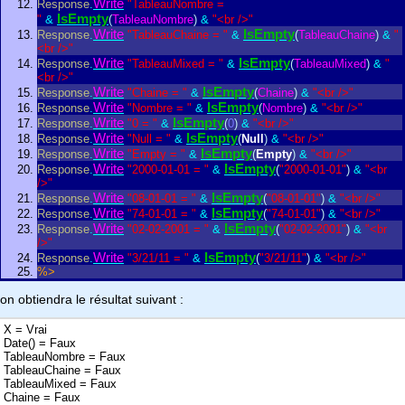
Write
Response
.
"TableauNombre =
IsEmpty
"
&
(
TableauNombre
)
&
"<br />"
Write
IsEmpty
Response
.
"TableauChaine = "
&
(
TableauChaine
)
&
"
<br />"
Write
IsEmpty
Response
.
"TableauMixed = "
&
(
TableauMixed
)
&
"
<br />"
Write
IsEmpty
Response
.
"Chaine = "
&
(
Chaine
)
&
"<br />"
Write
IsEmpty
Response
.
"Nombre = "
&
(
Nombre
)
&
"<br />"
Write
IsEmpty
Response
.
"0 = "
&
(
0
)
&
"<br />"
Write
IsEmpty
Response
.
"Null = "
&
(
Null
)
&
"<br />"
Write
IsEmpty
Response
.
"Empty = "
&
(
Empty
)
&
"<br />"
Write
IsEmpty
Response
.
"2000-01-01 = "
&
(
"2000-01-01"
)
&
"<br
/>"
Write
IsEmpty
Response
.
"08-01-01 = "
&
(
"08-01-01"
)
&
"<br />"
Write
IsEmpty
Response
.
"74-01-01 = "
&
(
"74-01-01"
)
&
"<br />"
Write
IsEmpty
Response
.
"02-02-2001 = "
&
(
"02-02-2001"
)
&
"<br
/>"
Write
IsEmpty
Response
.
"3/21/11 = "
&
(
"3/21/11"
)
&
"<br />"
%>
on obtiendra le résultat suivant :
X = Vrai
Date() = Faux
TableauNombre = Faux
TableauChaine = Faux
TableauMixed = Faux
Chaine = Faux