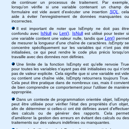
de continuer un processus de traitement. Par exemple,
lorsqu'on vérifie si une variable contenant un champ de
SQL
formulaire est vide avant d'exécuter une insertion
, cela
aide à éviter l'enregistrement de données manquantes ou
incorrectes.
Il est important de noter que IsEmpty ne doit pas être
IsNull
Len()
IsNull
confondu avec
ou
.
est utilisé pour tester s
Len()
une variable contient une valeur nulle, tandis que
perme
de mesurer la longueur d'une chaîne de caractères.
IsEmpty
s
concentre spécifiquement sur les variables qui n'ont pas été
initialisées, ce qui peut rendre le code plus précis lorsqu'on
travaille avec des données non définies.
Une limite de la fonction IsEmpty est qu'elle renvoie True
pour toutes les variables n'ayant pas été initialisées ou qui n'ont
pas de valeur explicite. Cela signifie que si une variable est vide
ou contient une chaîne vide, IsEmpty retournera toujours True.
Cela peut être pratique dans de nombreux cas, mais il convient
de bien comprendre ce comportement pour l'utiliser de manière
appropriée.
Dans un contexte de programmation orientée objet, IsEmpty
peut être utilisée pour vérifier l'état des propriétés d'un objet,
afin de déterminer si celles-ci ont été définies avant d'effectuer
des calculs ou de générer des rapports. Cela permet
d'améliorer la gestion des erreurs en évitant des calculs ou des
traitements sur des valeurs indéfinies ou manquantes.