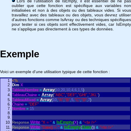
Lors de l'utilisation de IsEmpty, il est essentiel de ne pas
oublier que cette fonction est spécifique aux variables non
initialisées et non à des objets ou des tableaux vides. Si vous
travaillez avec des tableaux ou des objets, vous devrez utiliser
d'autres fonctions comme IsArray ou des techniques spécifiques
pour tester si ces objets sont effectivement vides, car IsEmpty
ne s'applique pas directement à ces types de données.
Exemple
Voici un exemple d'une utilisation typique de cette fonction :
<%
Dim
X
Array
TableauNombre
=
(
10
,
20
,
10
,
4
,
6
,
1
,
5
)
Array
TableauChaine
=
(
"ABC"
,
"DEF"
,
"GHI"
,
"JKL"
)
Array
TableauMixed
=
(
10
,
"A"
,
"B"
,
5
,
"C"
,
"D"
,
7
)
Chaine
=
"DEF"
Nombre
=
15
Write
IsEmpty
Response
.
"X = "
&
(
X
)
&
"<br />"
Write
IsEmpty
Date
Response
.
"Date() = "
&
(
(
)
)
&
"<br />"