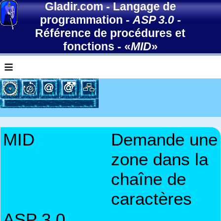
Gladir.com
-
Langage de
programmation
-
ASP 3.0
-
Référence de procédures et
fonctions
- «
MID
»
≡
MID
Demande une
zone dans la
chaîne de
caractères
ASP 3.0