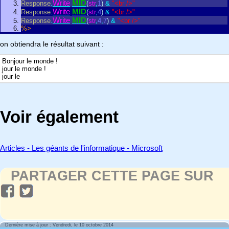
Write
MID
Response
.
(
str
,
1
)
&
"<br />"
Write
MID
Response
.
(
str
,
4
)
&
"<br />"
Write
MID
Response
.
(
str
,
4
,
7
)
&
"<br />"
%>
on obtiendra le résultat suivant :
Bonjour le monde !
jour le monde !
jour le
Voir également
Articles - Les géants de l'informatique - Microsoft
PARTAGER CETTE PAGE SUR
Dernière mise à jour : Vendredi, le 10 octobre 2014