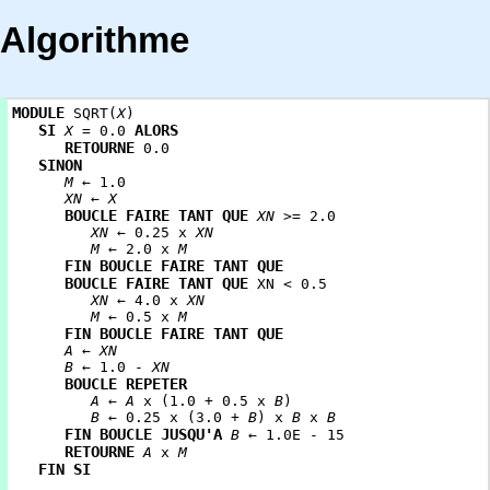
Algorithme
MODULE
SQRT(
X
)
SI
ALORS
X
= 0.0
RETOURNE
0.0
SINON
M
← 1.0
XN
←
X
BOUCLE FAIRE TANT QUE
XN
>= 2.0
XN
← 0.25 x
XN
M
← 2.0 x
M
FIN BOUCLE FAIRE TANT QUE
BOUCLE FAIRE TANT QUE
XN < 0.5
XN
← 4.0 x
XN
M
← 0.5 x
M
FIN BOUCLE FAIRE TANT QUE
A
←
XN
B
← 1.0 -
XN
BOUCLE REPETER
A
←
A
x (1.0 + 0.5 x
B
)
B
← 0.25 x (3.0 +
B
) x
B
x
B
FIN BOUCLE JUSQU'A
B
← 1.0E - 15
RETOURNE
A
x
M
FIN SI