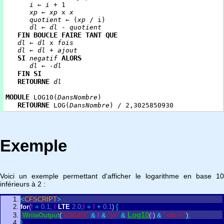
i
←
i
+ 1
xp
←
xp
x
x
quotient
← (
xp
/ i)
dl
←
dl
-
quotient
FIN BOUCLE FAIRE TANT QUE
dl
←
dl
x
fois
dl
←
dl
+
ajout
SI
ALORS
negatif
dl
← -
dl
FIN SI
RETOURNE
dl
MODULE
LOG10(
DansNombre
)
RETOURNE
LOG(
DansNombre
) / 2,3025850930
Exemple
Voici un exemple permettant d'afficher le logarithme en base 10
inférieurs à 2 :
<
CFSCRIPT
>
for
(
I
=
0
.
1
;
I
LTE
2
.
0
;
I
=
I
+
0
.
1
)
{
Log10
WriteOutput
(
"LOG10("
&
I
&
")="
&
(
I
)
&
"<br />"
)
;
}